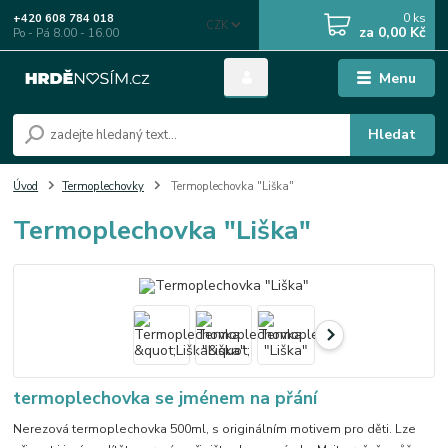
0
ks
+420 608 784 018
CZK
za
0,00 Kč
Po - Pá 8.00 - 16.00
Menu
Hledat
Úvod
Termoplechovky
Termoplechovka "Liška"
Termoplechovka "Liška"
termoplechovka se jménem na přání
Nerezová termoplechovka 500ml, s originálním motivem pro děti. Lze