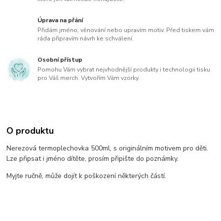
Úprava na přání
Přidám jméno, věnování nebo upravím motiv. Před tiskem vám
ráda připravím návrh ke schválení.
Osobní přístup
Pomohu Vám vybrat nejvhodnější produkty i technologii tisku
pro Váš merch. Vytvořím Vám vzorky.
O produktu
Nerezová termoplechovka 500ml, s originálním motivem pro děti.
Lze připsat i jméno dítěte, prosím připište do poznámky.
Myjte ručně, může dojít k poškození některých částí.