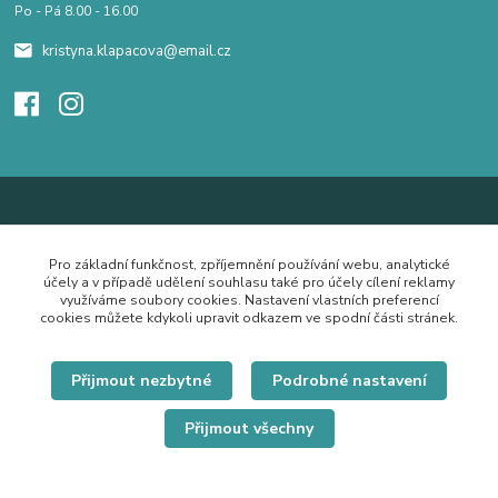
Po - Pá 8.00 - 16.00
kristyna.klapacova@email.cz
Pro základní funkčnost, zpříjemnění používání webu, analytické
účely a v případě udělení souhlasu také pro účely cílení reklamy
využíváme soubory cookies. Nastavení vlastních preferencí
cookies můžete kdykoli upravit odkazem ve spodní části stránek.
Přijmout nezbytné
Podrobné nastavení
Přijmout všechny
© Copyright 2019 Hrdě nosím.cz
Vytvořeno na
Eshop-rychle.cz