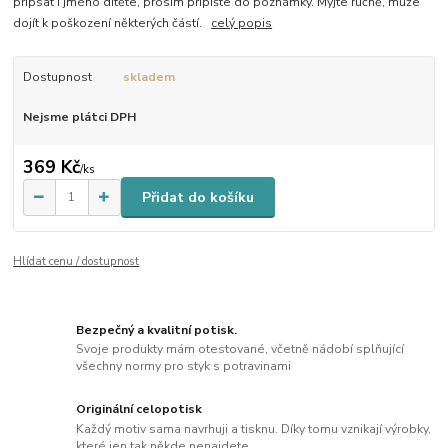
připsat i jméno dítěte, prosím připište do poznámky. Myjte ručně, může
dojít k poškození některých částí.
celý popis
Dostupnost
skladem
Nejsme plátci DPH
369 Kč
/
ks
Přidat do košíku
Hlídat cenu / dostupnost
Bezpečný a kvalitní potisk.
Svoje produkty mám otestované, včetně nádobí splňující
všechny normy pro styk s potravinami
Originální celopotisk
Každý motiv sama navrhuji a tisknu. Díky tomu vznikají výrobky,
které jen tak někde nenajdete.