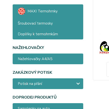
MAXI Termohrnky
Šroubovací termosky
Doplňky k termohrnkům
NAŽEHLOVAČKY
Nažehlovačky A4/A5
ZAKÁZKOVÝ POTISK
Potisk na přání
DOPRODEJ PRODUKTŮ
Samolepky na auto