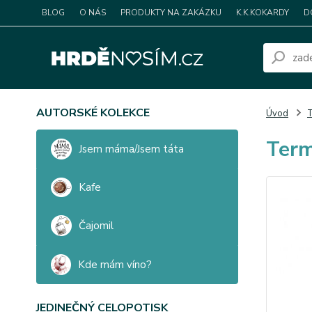
BLOG
O NÁS
PRODUKTY NA ZAKÁZKU
K.K.KOKARDY
D
AUTORSKÉ KOLEKCE
Úvod
Term
Jsem máma/Jsem táta
Kafe
Čajomil
Kde mám víno?
JEDINEČNÝ CELOPOTISK