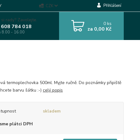
Přihlášení
Y
CZK
 si rady? Zavolejte.
0
ks
 608 784 018
za
0,00 Kč
á 8.00 - 16.00
vá termoplechovka 500ml. Myjte ručně. Do poznámky připiště
chcete barvu šátku :-)
celý popis
tupnost
skladem
sme plátci DPH