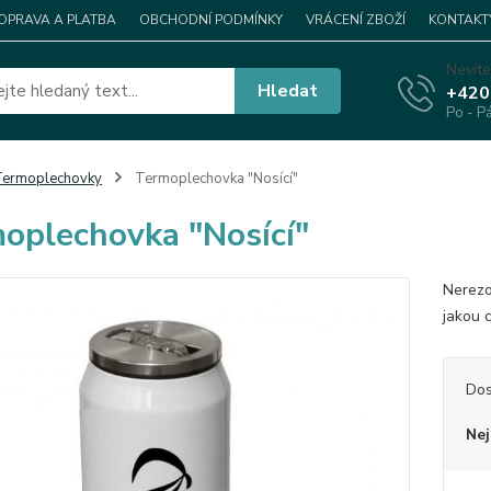
OPRAVA A PLATBA
OBCHODNÍ PODMÍNKY
VRÁCENÍ ZBOŽÍ
KONTAKT
Nevíte
Hledat
+420
Po - P
Termoplechovky
Termoplechovka "Nosící"
oplechovka "Nosící"
Nerezo
jakou 
Dos
Nej