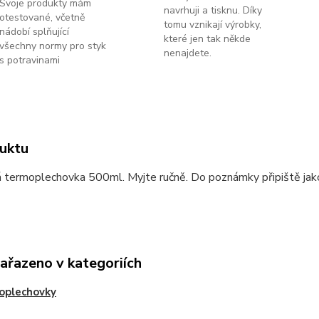
Svoje produkty mám
navrhuji a tisknu. Díky
otestované, včetně
tomu vznikají výrobky,
nádobí splňující
které jen tak někde
všechny normy pro styk
nenajdete.
s potravinami
uktu
termoplechovka 500ml. Myjte ručně. Do poznámky připiště jakou
zařazeno v kategoriích
oplechovky