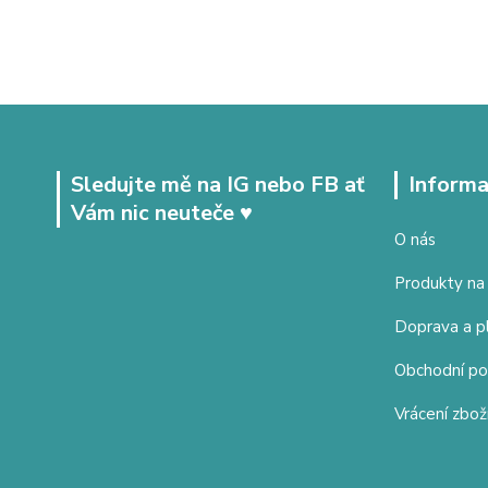
Sledujte mě na IG nebo FB ať
Informa
Vám nic neuteče ♥
O nás
Produkty na
Doprava a p
Obchodní p
Vrácení zbož