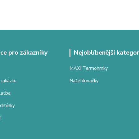
ce pro zákazníky
Nejoblíbenější kategor
MAXI Termohrnky
 zakázku
Nažehlovačky
latba
odmínky
í