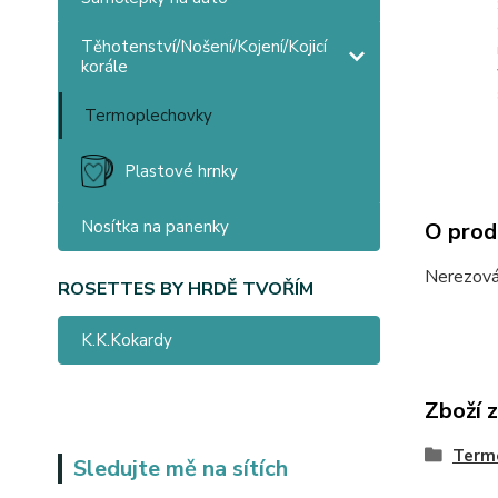
Těhotenství/Nošení/Kojení/Kojicí
korále
Termoplechovky
Plastové hrnky
Nosítka na panenky
O prod
Nerezová 
ROSETTES BY HRDĚ TVOŘÍM
K.K.Kokardy
Zboží 
Term
Sledujte mě na sítích