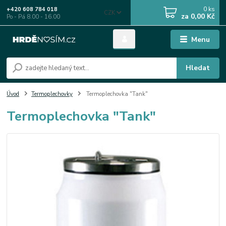
0
ks
+420 608 784 018
CZK
za
0,00 Kč
Po - Pá 8.00 - 16.00
Menu
Hledat
Úvod
Termoplechovky
Termoplechovka "Tank"
Termoplechovka "Tank"