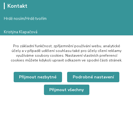
Kontakt
Hrdě nosím/Hrdě tvořím
Kristýna Klapačová
+420 608 784 018
Po - Pá 8.00 - 16.00
Pro základní funkčnost, zpříjemnění používání webu, analytické
účely a v případě udělení souhlasu také pro účely cílení reklamy
kristyna.klapacova@email.cz
využíváme soubory cookies. Nastavení vlastních preferencí
cookies můžete kdykoli upravit odkazem ve spodní části stránek.
Přijmout nezbytné
Podrobné nastavení
Přijmout všechny