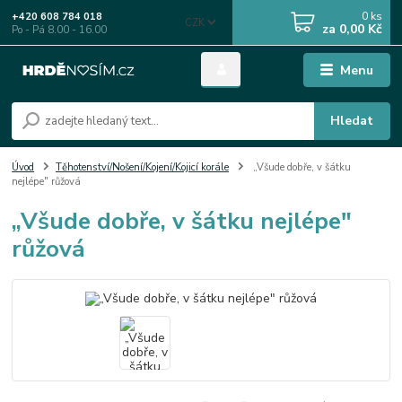
0
ks
+420 608 784 018
CZK
za
0,00 Kč
Po - Pá 8.00 - 16.00
Menu
Hledat
Úvod
Těhotenství/Nošení/Kojení/Kojicí korále
„Všude dobře, v šátku
nejlépe" růžová
„Všude dobře, v šátku nejlépe"
růžová