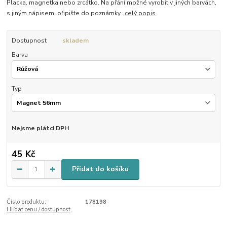
Placka, magnetka nebo zrcátko. Na přání možné vyrobit v jiných barvách,
s jiným nápisem..připište do poznámky..
celý popis
Dostupnost
skladem
Barva
Typ
Nejsme plátci DPH
45 Kč
Přidat do košíku
Číslo produktu:
178198
Hlídat cenu / dostupnost