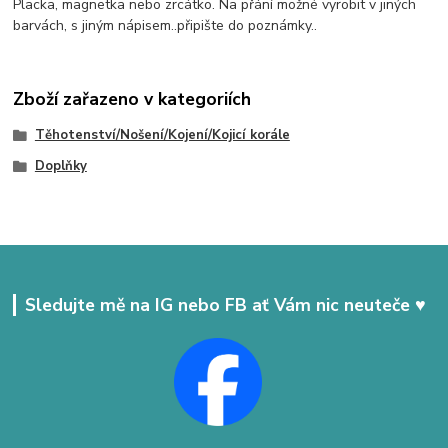
Placka, magnetka nebo zrcátko. Na přání možné vyrobit v jiných
barvách, s jiným nápisem..připište do poznámky..
Zboží zařazeno v kategoriích
Těhotenství/Nošení/Kojení/Kojicí korále
Doplňky
Sledujte mě na IG nebo FB ať Vám nic neuteče ♥