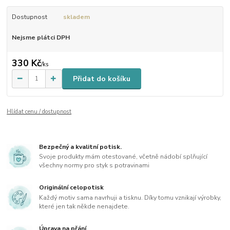
Dostupnost
skladem
Nejsme plátci DPH
330 Kč
/
ks
Přidat do košíku
Hlídat cenu / dostupnost
Bezpečný a kvalitní potisk.
Svoje produkty mám otestované, včetně nádobí splňující
všechny normy pro styk s potravinami
Originální celopotisk
Každý motiv sama navrhuji a tisknu. Díky tomu vznikají výrobky,
které jen tak někde nenajdete.
Úprava na přání