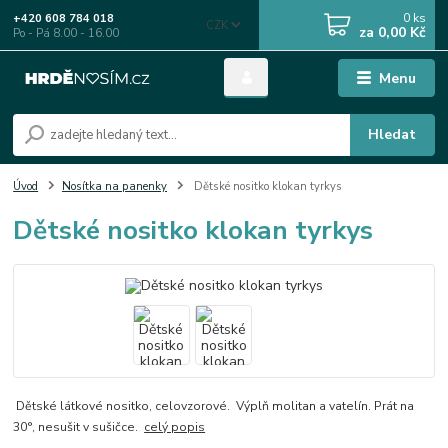
0
ks
+420 608 784 018
CZK
za
0,00 Kč
Po - Pá 8.00 - 16.00
Menu
Hledat
Úvod
Nosítka na panenky
Dětské nositko klokan tyrkys
Dětské nositko klokan tyrkys
Dětské látkové nositko, celovzorové. Výplň molitan a vatelín. Prát na
30°, nesušit v sušičce.
celý popis