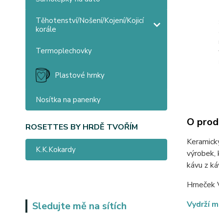
Těhotenství/Nošení/Kojení/Kojicí
korále
Termoplechovky
Plastové hrnky
Nosítka na panenky
O prod
ROSETTES BY HRDĚ TVOŘÍM
Keramický
K.K.Kokardy
výrobek, 
kávu z ká
Hrneček 
Vydrží m
Sledujte mě na sítích