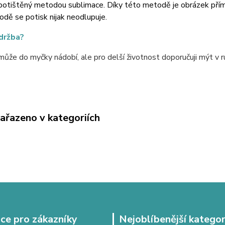
potištěný metodou sublimace. Díky této metodě je obrázek přímo 
dě se potisk nijak neodlupuje.
údržba?
ůže do myčky nádobí, ale pro delší životnost doporučuji mýt v r
zařazeno v kategoriích
ce pro zákazníky
Nejoblíbenější kategor