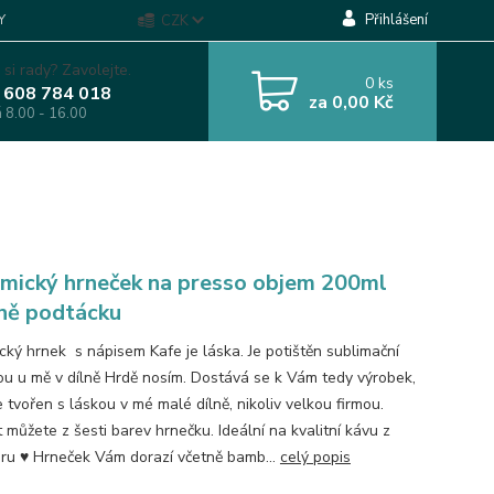
Přihlášení
Y
CZK
 si rady? Zavolejte.
0
ks
 608 784 018
za
0,00 Kč
á 8.00 - 16.00
mický hrneček na presso objem 200ml
ně podtácku
cký hrnek s nápisem Kafe je láska. Je potištěn sublimační
u u mě v dílně Hrdě nosím. Dostává se k Vám tedy výrobek,
e tvořen s láskou v mé malé dílně, nikoliv velkou firmou.
 můžete z šesti barev hrnečku. Ideální na kvalitní kávu z
ru ♥ Hrneček Vám dorazí včetně bamb...
celý popis