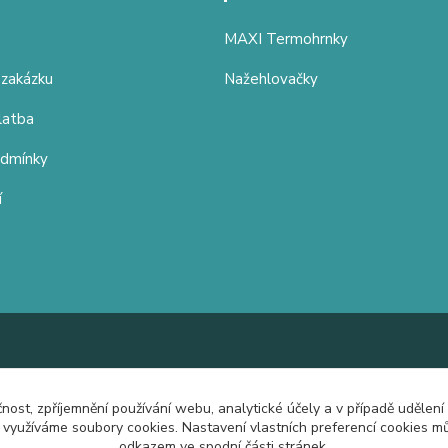
MAXI Termohrnky
 zakázku
Nažehlovačky
latba
odmínky
í
čnost, zpříjemnění používání webu, analytické účely a v případě udělení
y využíváme soubory cookies. Nastavení vlastních preferencí cookies mů
odkazem ve spodní části stránek.