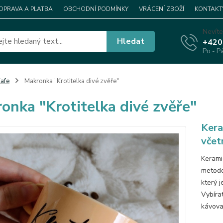
OPRAVA A PLATBA
OBCHODNÍ PODMÍNKY
VRÁCENÍ ZBOŽÍ
KONTAKT
Nevíte
Hledat
+420
Po - P
afe
Makronka "Krotitelka divé zvěře"
onka "Krotitelka divé zvěře"
Kera
včet
Kerami
metodo
který j
Vybírat
kávova