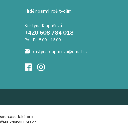
Hrdě nosím/Hrdě tvořím
Kristýna Klapačová
+420 608 784 018
Po - Pá 8.00 - 16.00
kristyna.klapacova@email.cz
 souhlasu také pro
žete kdykoli upravit