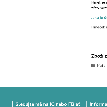
Hrnek je 
této meto
Jaká je 
Hrneček m
Zboží 
Kafe
Sledujte mě na IG nebo FB ať
Informa