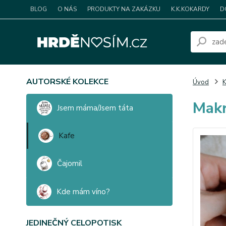
BLOG
O NÁS
PRODUKTY NA ZAKÁZKU
K.K.KOKARDY
D
AUTORSKÉ KOLEKCE
Úvod
K
Makr
Jsem máma/Jsem táta
Kafe
Čajomil
Kde mám víno?
JEDINEČNÝ CELOPOTISK