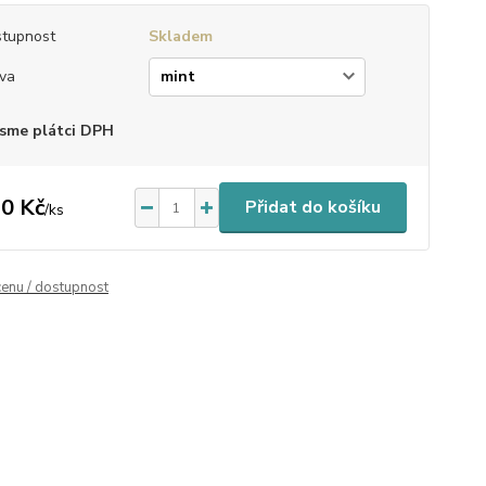
tupnost
Skladem
va
sme plátci DPH
0 Kč
Přidat do košíku
/
ks
cenu / dostupnost