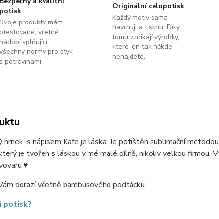
Bezpečný a kvalitní
Originální celopotisk
potisk.
Každý motiv sama
Svoje produkty mám
navrhuji a tisknu. Díky
otestované, včetně
tomu vznikají výrobky,
nádobí splňující
které jen tak někde
všechny normy pro styk
nenajdete.
s potravinami
uktu
 hrnek s nápisem Kafe je láska. Je potištěn sublimační metodo
který je tvořen s láskou v mé malé dílně, nikoliv velkou firmou. V
vovaru ♥
Vám dorazí včetně bambusového podtácku.
i potisk?