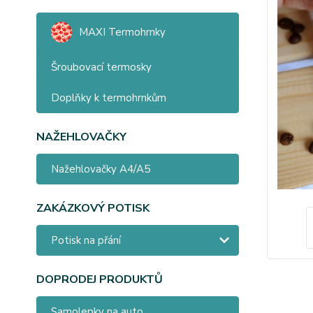
MAXI Termohrnky
Šroubovací termosky
Doplňky k termohrnkům
NAŽEHLOVAČKY
Nažehlovačky A4/A5
ZAKÁZKOVÝ POTISK
Potisk na přání
DOPRODEJ PRODUKTŮ
Samolepky na auto