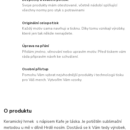
Svoje produkty mám otestované, včetně nádobí splňující
všechny normy pro styk s potravinami
Originální celopotisk
Každý motiv sama navrhuji a tisknu. Díky tomu vznikají výrobky,
které jen tak někde nenajdete.
Úprava na přání
Přidám jméno, věnování nebo upravím motiv. Před tiskem vám
ráda připravím návrh ke schválení.
Osobní přístup
Pomohu Vám vybrat nejvhodnější produkty i technologii tisku
pro Váš merch. Vytvořím Vám vzorky.
O produktu
Keramický hrnek s nápisem Kafe je láska. Je potištěn sublimační
metodou u mě v dílně Hrdě nosím. Dostává se k Vám tedy výrobek,