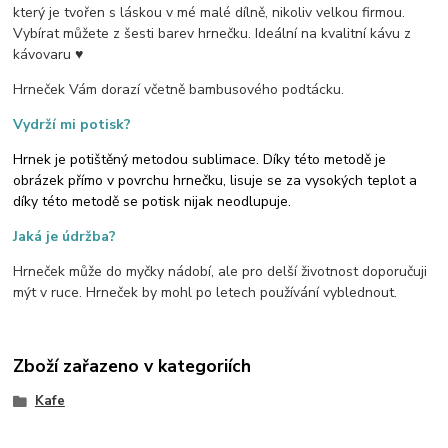
který je tvořen s láskou v mé malé dílně, nikoliv velkou firmou.
Vybírat můžete z šesti barev hrnečku. Ideální na kvalitní kávu z
kávovaru ♥
Hrneček Vám dorazí včetně bambusového podtácku.
Vydrží mi potisk?
Hrnek je potištěný metodou sublimace. Díky této metodě je
obrázek přímo v povrchu hrnečku, lisuje se za vysokých teplot a
díky této metodě se potisk nijak neodlupuje.
Jaká je údržba?
Hrneček může do myčky nádobí, ale pro delší životnost doporučuji
mýt v ruce. Hrneček by mohl po letech používání vyblednout.
Zboží zařazeno v kategoriích
Kafe