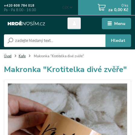
0
ks
+420 608 784 018
CZK
za
0,00 Kč
Po - Pá 8.00 - 16.00
Menu
Hledat
Úvod
Kafe
Makronka "Krotitelka divé zvěře"
Makronka "Krotitelka divé zvěře"