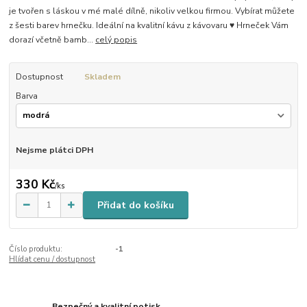
je tvořen s láskou v mé malé dílně, nikoliv velkou firmou. Vybírat můžete
z šesti barev hrnečku. Ideální na kvalitní kávu z kávovaru ♥ Hrneček Vám
dorazí včetně bamb...
celý popis
Dostupnost
Skladem
Barva
Nejsme plátci DPH
330 Kč
/
ks
Přidat do košíku
Číslo produktu:
-1
Hlídat cenu / dostupnost
Bezpečný a kvalitní potisk.