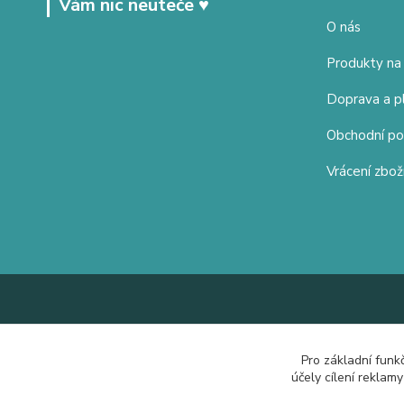
Vám nic neuteče ♥
O nás
Produkty na
Doprava a p
Obchodní p
Vrácení zbož
Pro základní funk
účely cílení reklam