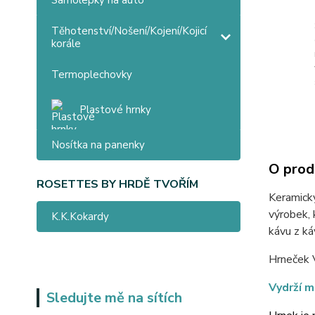
Samolepky na auto
Těhotenství/Nošení/Kojení/Kojicí
korále
Termoplechovky
Plastové hrnky
Nosítka na panenky
O prod
ROSETTES BY HRDĚ TVOŘÍM
Keramický
výrobek, 
K.K.Kokardy
kávu z ká
Hrneček 
Vydrží m
Sledujte mě na sítích