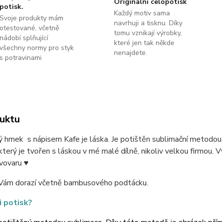
Originální celopotisk
potisk.
Každý motiv sama
Svoje produkty mám
navrhuji a tisknu. Díky
otestované, včetně
tomu vznikají výrobky,
nádobí splňující
které jen tak někde
všechny normy pro styk
nenajdete.
s potravinami
uktu
 hrnek s nápisem Kafe je láska. Je potištěn sublimační metodo
který je tvořen s láskou v mé malé dílně, nikoliv velkou firmou. V
vovaru ♥
Vám dorazí včetně bambusového podtácku.
i potisk?