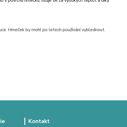
v povrchu hrnečku, lisuje se za vysokých teplot a díky
uce. Hrneček by mohl po letech používání vyblednout.
ie
Kontakt