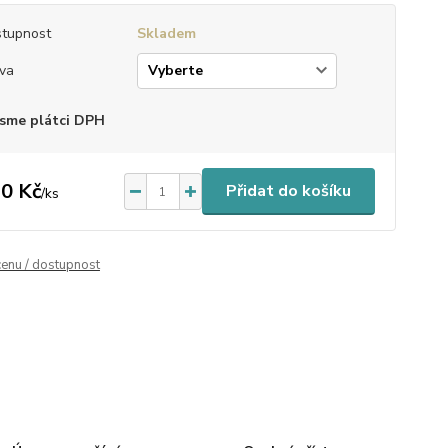
tupnost
Skladem
va
sme plátci DPH
0 Kč
Přidat do košíku
/
ks
cenu / dostupnost