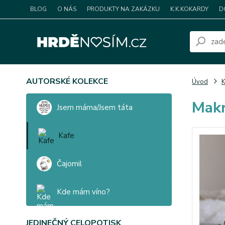
BLOG
O NÁS
PRODUKTY NA ZAKÁZKU
K.K.KOKARDY
D
AUTORSKÉ KOLEKCE
Úvod
K
Makr
Jsem máma/Jsem táta
Kafe
Čajomil
Kde mám víno?
JEDINEČNÝ CELOPOTISK