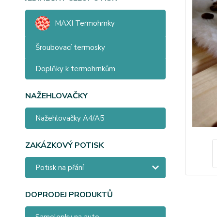
MAXI Termohrnky
Šroubovací termosky
Doplňky k termohrnkům
NAŽEHLOVAČKY
Nažehlovačky A4/A5
ZAKÁZKOVÝ POTISK
Potisk na přání
DOPRODEJ PRODUKTŮ