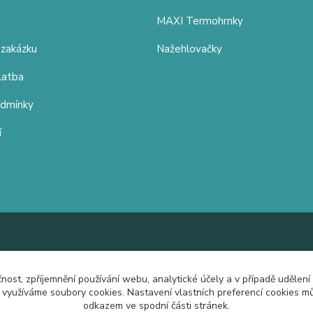
MAXI Termohrnky
 zakázku
Nažehlovačky
latba
odmínky
í
čnost, zpříjemnění používání webu, analytické účely a v případě udělení
y využíváme soubory cookies. Nastavení vlastních preferencí cookies mů
odkazem ve spodní části stránek.