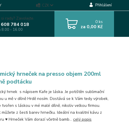
Přihlášení
Y
CZK
 si rady? Zavolejte.
0
ks
 608 784 018
za
0,00 Kč
á 8.00 - 16.00
mický hrneček na presso objem 200ml
ně podtácku
cký hrnek s nápisem Kafe je láska. Je potištěn sublimační
u u mě v dílně Hrdě nosím. Dostává se k Vám tedy výrobek,
e tvořen s láskou v mé malé dílně, nikoliv velkou firmou.
 můžete z šesti barev hrnečku. Ideální na kvalitní kávu z
ru ♥ Hrneček Vám dorazí včetně bamb...
celý popis