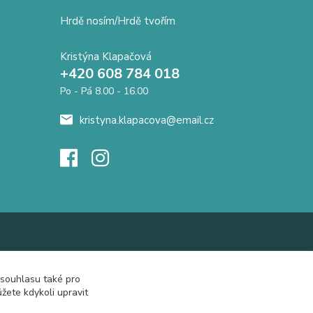
Hrdě nosím/Hrdě tvořím
Kristýna Klapačová
+420 608 784 018
Po - Pá 8.00 - 16.00
kristyna.klapacova@email.cz
 souhlasu také pro
žete kdykoli upravit