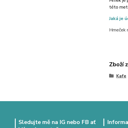
Hrnek je 
této meto
Jaká je 
Hrneček m
Zboží 
Kafe
Sledujte mě na IG nebo FB ať
Informa