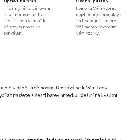
Úprava na přání
Osobní přístup
Přidám jméno, věnování
Pomohu Vám vybrat
nebo upravím motiv.
nejvhodnější produkty i
Před tiskem vám ráda
technologii tisku pro
připravím návrh ke
Váš merch. Vytvořím
schválení.
Vám vzorky.
u u mě v dílně Hrdě nosím. Dostává se k Vám tedy
ybírat můžete z šesti barev hrnečku. Ideální na kvalitní