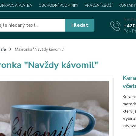
OPRAVA A PLATBA
OBCHODNÍ PODMÍNKY
VRÁCENÍ ZBOŽÍ
KONTAKT
Nevíte
Hledat
+420
Po - P
afe
Makronka "Navždy kávomil"
onka "Navždy kávomil"
Kera
včet
Kerami
metodo
který j
Vybírat
kávova