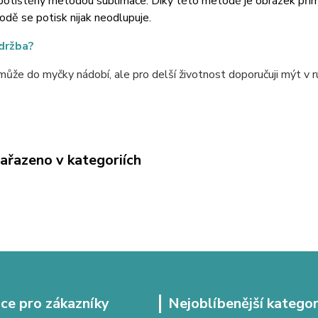
potištěný metodou sublimace. Díky této metodě je obrázek přímo 
dě se potisk nijak neodlupuje.
údržba?
ůže do myčky nádobí, ale pro delší životnost doporučuji mýt v r
zařazeno v kategoriích
ce pro zákazníky
Nejoblíbenější kategor