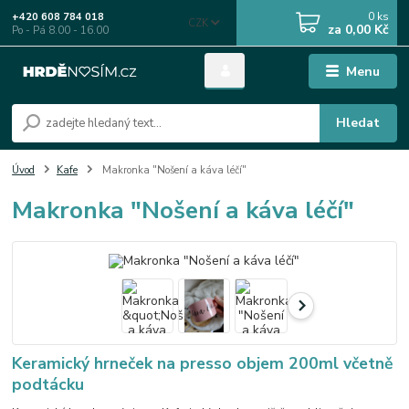
0
ks
+420 608 784 018
CZK
za
0,00 Kč
Po - Pá 8.00 - 16.00
Menu
Hledat
Úvod
Kafe
Makronka "Nošení a káva léčí"
Makronka "Nošení a káva léčí"
Keramický hrneček na presso objem 200ml včetně
podtácku