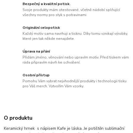
Bezpečný a kvalitní potisk.
Svoje produkty mám otestované, včetně nádobí splňující
všechny normy pro styk s potravinami
Originální celopotisk
Každý motiv sama navrhuji a tisknu. Díky tomu vznikají výrobky,
které jen tak někde nenajdete.
Úprava na přání
Přidám jméno, věnování nebo upravím motiv. Před tiskem vám
ráda připravím návrh ke schválení.
Osobní přístup
Pomohu Vám vybrat nejvhodnější produkty i technologii tisku
pro Váš merch. Vytvořím Vám vzorky.
O produktu
Keramický hrnek s nápisem Kafe je láska. Je potištěn sublimační