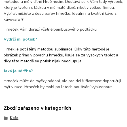
metodou u mě v dílně Hrdě nosím. Dostává se k Vám tedy výrobek,
který je tvořen s láskou v mé malé dílně, nikoliv velkou firmou.
Vybírat můžete z šesti barev hrnečku. Ideální na kvalitní kávu z
kávovaru ♥
Hrneček Vám dorazí včetně bambusového podtácku.
Vydrží mi potisk?
Hrnek je potištěný metodou sublimace. Díky této metodě je
obrázek přímo v povrchu hrnečku, lisuje se za vysokých teplot a
díky této metodě se potisk nijak neodlupuje.
Jaká je údržba?
Hrneček může do myčky nádobí, ale pro delší životnost doporučuji
mýt v ruce. Hrneček by mohl po letech používání vyblednout.
Zboží zařazeno v kategoriích
Kafe