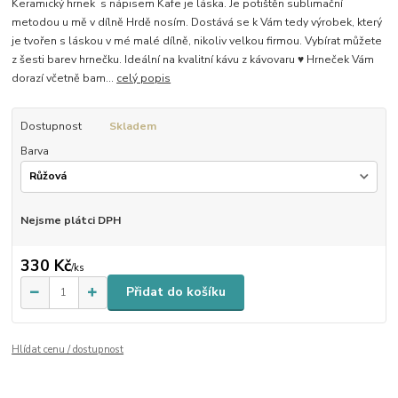
Keramický hrnek s nápisem Kafe je láska. Je potištěn sublimační
metodou u mě v dílně Hrdě nosím. Dostává se k Vám tedy výrobek, který
je tvořen s láskou v mé malé dílně, nikoliv velkou firmou. Vybírat můžete
z šesti barev hrnečku. Ideální na kvalitní kávu z kávovaru ♥ Hrneček Vám
dorazí včetně bam...
celý popis
Dostupnost
Skladem
Barva
Nejsme plátci DPH
330 Kč
/
ks
Přidat do košíku
Hlídat cenu / dostupnost