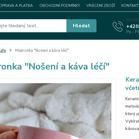
OPRAVA A PLATBA
OBCHODNÍ PODMÍNKY
VRÁCENÍ ZBOŽÍ
KONTAKT
Nevíte
Hledat
+420
Po - P
afe
Makronka "Nošení a káva léčí"
onka "Nošení a káva léčí"
Kera
včet
Kerami
metodo
který j
Vybírat
kávova