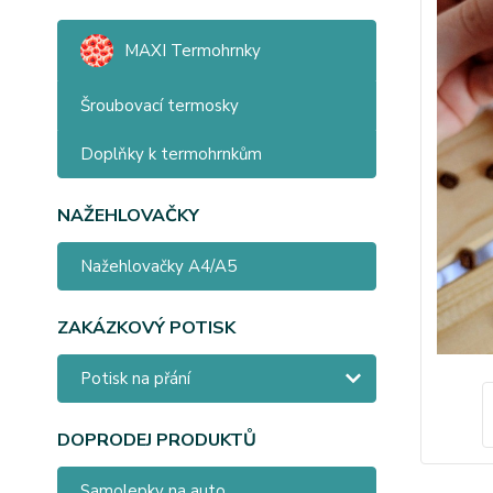
MAXI Termohrnky
Šroubovací termosky
Doplňky k termohrnkům
NAŽEHLOVAČKY
Nažehlovačky A4/A5
ZAKÁZKOVÝ POTISK
Potisk na přání
DOPRODEJ PRODUKTŮ
Samolepky na auto