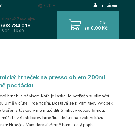
Přihlášení
Y
CZK
 si rady? Zavolejte.
0
ks
 608 784 018
za
0,00 Kč
á 8.00 - 16.00
mický hrneček na presso objem 200ml
ně podtácku
cký hrnek s nápisem Kafe je láska. Je potištěn sublimační
u u mě v dílně Hrdě nosím. Dostává se k Vám tedy výrobek,
e tvořen s láskou v mé malé dílně, nikoliv velkou firmou.
 můžete z šesti barev hrnečku. Ideální na kvalitní kávu z
ru ♥ Hrneček Vám dorazí včetně bam...
celý popis