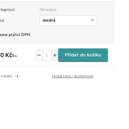
tupnost
Skladem
va
sme plátci DPH
0 Kč
Přidat do košíku
/
ks
roduktu:
-1
Hlídat cenu / dostupnost