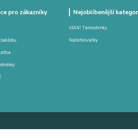
ce pro zákazníky
Nejoblíbenější kategor
MAXI Termohrnky
 zakázku
Nažehlovačky
latba
odmínky
í