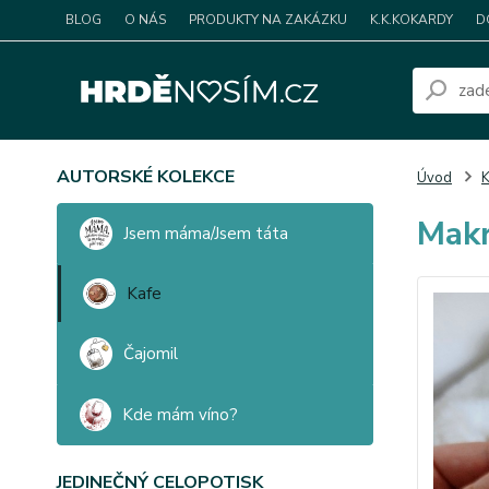
BLOG
O NÁS
PRODUKTY NA ZAKÁZKU
K.K.KOKARDY
D
AUTORSKÉ KOLEKCE
Úvod
K
Makr
Jsem máma/Jsem táta
Kafe
Čajomil
Kde mám víno?
JEDINEČNÝ CELOPOTISK