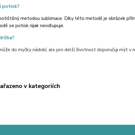
i potisk?
potištěný metodou sublimace. Díky této metodě je obrázek přímo 
dě se potisk nijak neodlupuje.
údržba?
ůže do myčky nádobí, ale pro delší životnost doporučuji mýt v r
zařazeno v kategoriích