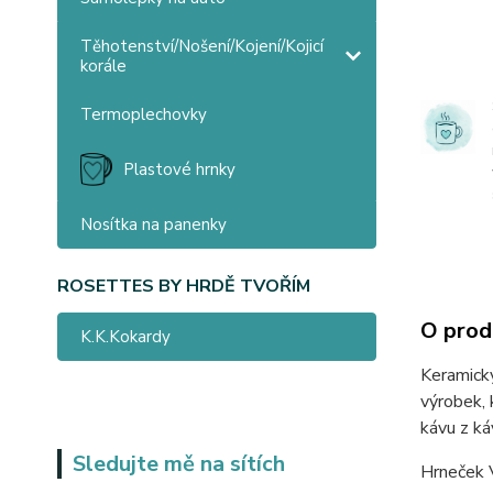
Těhotenství/Nošení/Kojení/Kojicí
korále
Termoplechovky
Plastové hrnky
Nosítka na panenky
ROSETTES BY HRDĚ TVOŘÍM
O prod
K.K.Kokardy
Keramický
výrobek, 
kávu z ká
Sledujte mě na sítích
Hrneček 