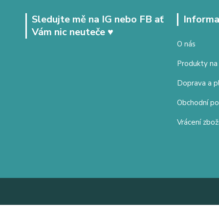
Sledujte mě na IG nebo FB ať
Informa
Vám nic neuteče ♥
O nás
Produkty na
Doprava a p
Obchodní p
Vrácení zbož