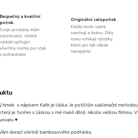
Bezpečný a kvalitní
Originální celopotisk
potisk.
Každý motiv sama
Svoje produkty mám
navrhuji a tisknu. Díky
otestované, včetně
tomu vznikají výrobky,
nádobí splňující
které jen tak někde
všechny normy pro styk
nenajdete.
s potravinami
uktu
 hrnek s nápisem Kafe je láska. Je potištěn sublimační metodo
který je tvořen s láskou v mé malé dílně, nikoliv velkou firmou. V
vovaru ♥
Vám dorazí včetně bambusového podtácku.