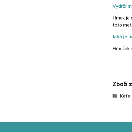
Vydrží m
Hrnek je 
této meto
Jaká je 
Hrneček m
Zboží 
Kafe