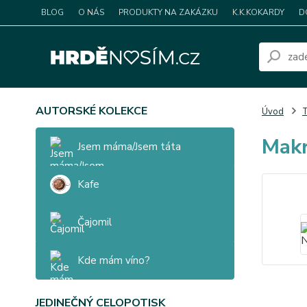
BLOG
O NÁS
PRODUKTY NA ZAKÁZKU
K.K.KOKARDY
D
AUTORSKÉ KOLEKCE
Úvod
T
Makr
Jsem máma/Jsem táta
Kafe
Čajomil
Kde mám víno?
JEDINEČNÝ CELOPOTISK