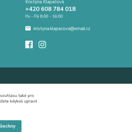
Kristýna Klapačová
+420 608 784 018
Po - Pá 8.00 - 16.00
kristyna.klapacova@email.cz
 souhlasu také pro
žete kdykoli upravit
všechny