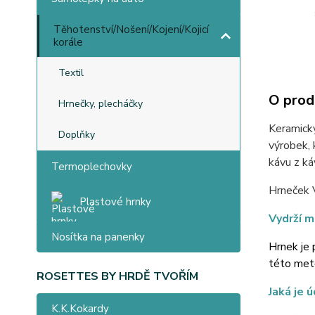
Těhotenství/Nošení/Kojení/Kojicí
korále
Textil
O prod
Hrnečky, plecháčky
Keramický
Doplňky
výrobek, 
kávu z ká
Termoplechovky
Hrneček 
Plastové hrnky
Vydrží m
Nosítka na panenky
Hrnek je 
této meto
ROSETTES BY HRDĚ TVOŘÍM
Jaká je 
K.K.Kokardy