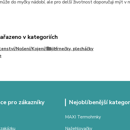
ůže do myčky nádobí, ale pro delší životnost doporučuji mýt v r
zařazeno v kategoriích
enství/Nošení/Kojení/Kojicí
Hrnečky, plecháčky
e
ce pro zákazníky
Nejoblíbenější kategor
MAXI Termohrnky
 zakázku
Nažehlovačky