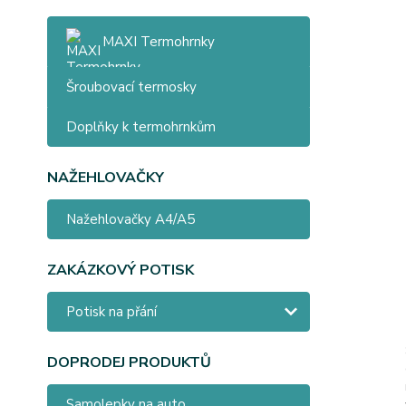
MAXI Termohrnky
Šroubovací termosky
Doplňky k termohrnkům
NAŽEHLOVAČKY
Nažehlovačky A4/A5
ZAKÁZKOVÝ POTISK
Potisk na přání
DOPRODEJ PRODUKTŮ
Samolepky na auto