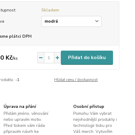
tupnost
Skladem
va
sme plátci DPH
0 Kč
Přidat do košíku
/
ks
roduktu:
-1
Hlídat cenu / dostupnost
Úprava na přání
Osobní přístup
Přidám jméno, věnování
Pomohu Vám vybrat
nebo upravím motiv.
nejvhodnější produkty i
Před tiskem vám ráda
technologii tisku pro
připravím návrh ke
Váš merch. Vytvořím