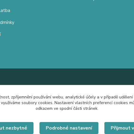
latba
odmínky
í
čnost, zpříjemnění používání webu, analytické účely a v případě udělení
y využíváme soubory cookies. Nastavení vlastních preferencí cookies mů
odkazem ve spodní části stránek.
ut nezbytné
Podrobné nastavení
Přijmout 