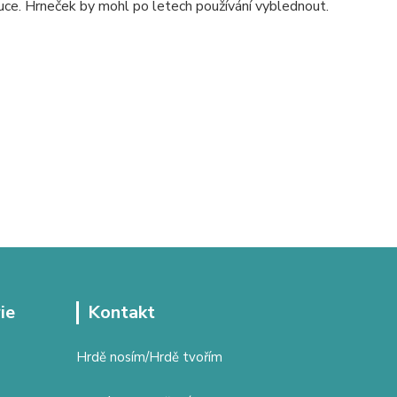
uce. Hrneček by mohl po letech používání vyblednout.
ie
Kontakt
Hrdě nosím/Hrdě tvořím