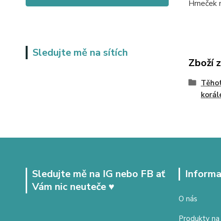
Hrneček m
Sledujte mě na sítích
Zboží 
Těhot
korál
Sledujte mě na IG nebo FB ať
Informa
Vám nic neuteče ♥
O nás
Produkty na