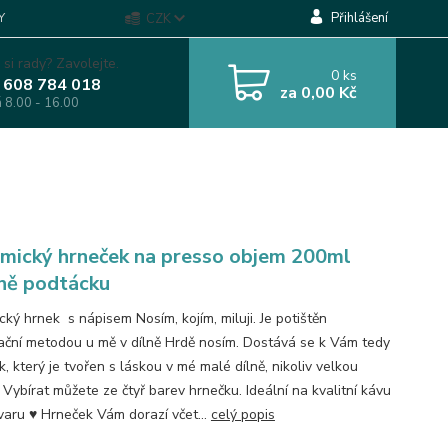
Přihlášení
Y
CZK
 si rady? Zavolejte.
0
ks
 608 784 018
za
0,00 Kč
á 8.00 - 16.00
mický hrneček na presso objem 200ml
ně podtácku
ký hrnek s nápisem Nosím, kojím, miluji. Je potištěn
ační metodou u mě v dílně Hrdě nosím. Dostává se k Vám tedy
, který je tvořen s láskou v mé malé dílně, nikoliv velkou
 Vybírat můžete ze čtyř barev hrnečku. Ideální na kvalitní kávu
varu ♥ Hrneček Vám dorazí včet...
celý popis