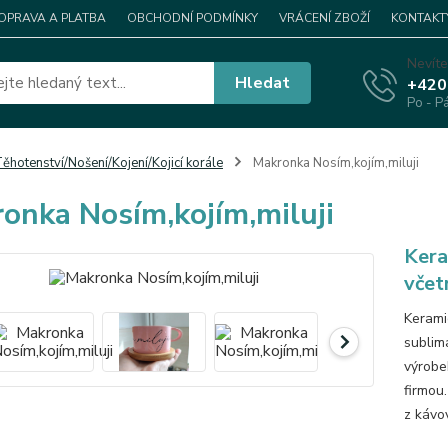
OPRAVA A PLATBA
OBCHODNÍ PODMÍNKY
VRÁCENÍ ZBOŽÍ
KONTAKT
Nevíte
Hledat
+420
Po - P
ěhotenství/Nošení/Kojení/Kojicí korále
Makronka Nosím,kojím,miluji
onka Nosím,kojím,miluji
Kera
včet
Keramic
sublim
výrobek
firmou.
z kávo