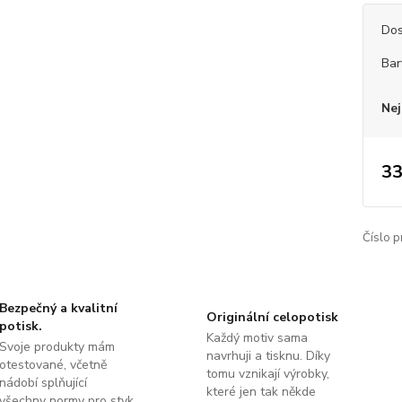
Dos
Bar
Nej
33
Číslo p
Bezpečný a kvalitní
Originální celopotisk
potisk.
Každý motiv sama
Svoje produkty mám
navrhuji a tisknu. Díky
otestované, včetně
tomu vznikají výrobky,
nádobí splňující
které jen tak někde
všechny normy pro styk