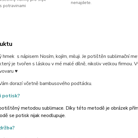
nenajdete.
s potravinami
uktu
 hrnek s nápisem Nosím, kojím, miluji. Je potištěn sublimační 
který je tvořen s láskou v mé malé dílně, nikoliv velkou firmou. V
vovaru ♥
Vám dorazí včetně bambusového podtácku.
i potisk?
potištěný metodou sublimace. Díky této metodě je obrázek přímo 
dě se potisk nijak neodlupuje.
údržba?