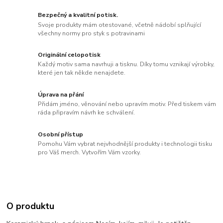
Bezpečný a kvalitní potisk.
Svoje produkty mám otestované, včetně nádobí splňující
všechny normy pro styk s potravinami
Originální celopotisk
Každý motiv sama navrhuji a tisknu. Díky tomu vznikají výrobky,
které jen tak někde nenajdete.
Úprava na přání
Přidám jméno, věnování nebo upravím motiv. Před tiskem vám
ráda připravím návrh ke schválení.
Osobní přístup
Pomohu Vám vybrat nejvhodnější produkty i technologii tisku
pro Váš merch. Vytvořím Vám vzorky.
O produktu