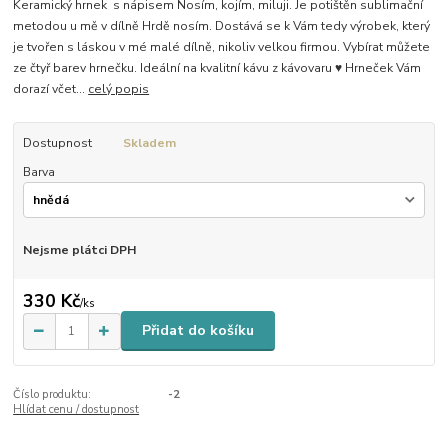
Keramický hrnek s nápisem Nosím, kojím, miluji. Je potištěn sublimační
metodou u mě v dílně Hrdě nosím. Dostává se k Vám tedy výrobek, který
je tvořen s láskou v mé malé dílně, nikoliv velkou firmou. Vybírat můžete
ze čtyř barev hrnečku. Ideální na kvalitní kávu z kávovaru ♥ Hrneček Vám
dorazí včet...
celý popis
Dostupnost
Skladem
Barva
Nejsme plátci DPH
330 Kč
/
ks
Přidat do košíku
Číslo produktu:
-2
Hlídat cenu / dostupnost