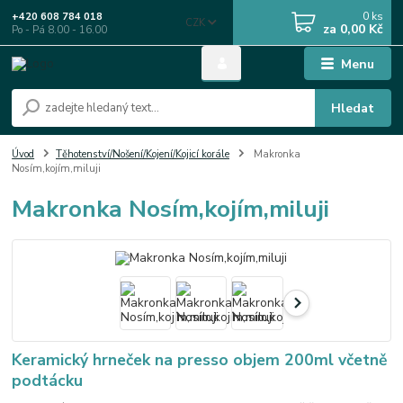
0
ks
+420 608 784 018
CZK
za
0,00 Kč
Po - Pá 8.00 - 16.00
Menu
Hledat
Úvod
Těhotenství/Nošení/Kojení/Kojicí korále
Makronka
Nosím,kojím,miluji
Makronka Nosím,kojím,miluji
Keramický hrneček na presso objem 200ml včetně
podtácku