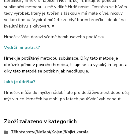
Keramický hrnek s nápisem Nosím, kojím, miluji. Je potištěn
sublimační metodou u mě v dílně Hrdě nosím. Dostává se k Vám
tedy výrobek, který je tvořen s láskou v mé malé dílně, nikoliv
velkou firmou. Vybírat můžete ze čtyř barev hrnečku. Ideální na
kvalitní kávu z kávovaru ♥
Hrneček Vám dorazí včetně bambusového podtácku.
Vydrží mi potisk?
Hrnek je potištěný metodou sublimace. Díky této metodě je
obrázek přímo v povrchu hrnečku, lisuje se za vysokých teplot a
díky této metodě se potisk nijak neodlupuje.
Jaká je údržba?
Hrneček může do myčky nádobí, ale pro delší životnost doporučuji
mýt v ruce. Hrneček by mohl po letech používání vyblednout.
Zboží zařazeno v kategoriích
Těhotenství/Nošení/Kojení/Kojicí korále