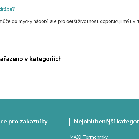
údržba?
ůže do myčky nádobí, ale pro delší životnost doporučuji mýt v r
zařazeno v kategoriích
ce pro zákazníky
Nejoblíbenější kategor
MAXI Termohrnky