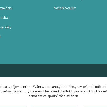
 zakázku
Nažehlovačky
latba
odmínky
í
čnost, zpříjemnění používání webu, analytické účely a v případě udělení
y využíváme soubory cookies. Nastavení vlastních preferencí cookies mů
odkazem ve spodní části stránek.