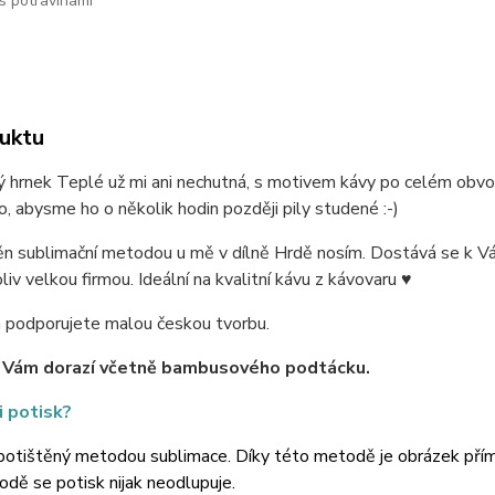
s potravinami
uktu
 hrnek Teplé už mi ani nechutná, s motivem kávy po celém obvo
o, abysme ho o několik hodin později pily studené :-)
ěn sublimační metodou u mě v dílně Hrdě nosím. Dostává se k V
oliv velkou firmou. Ideální na kvalitní kávu z kávovaru ♥
podporujete malou českou tvorbu.
 Vám dorazí včetně bambusového podtácku.
i potisk?
potištěný metodou sublimace. Díky této metodě je obrázek přímo 
dě se potisk nijak neodlupuje.