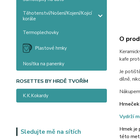
Těhotenství/Nošení/Kojení/Kojicí
korále
Termoplechovky
O prod
Plastové hrnky
Keramický
kafe prot
Nosítka na panenky
Je potišt
dílně, nik
ROSETTES BY HRDĚ TVOŘÍM
Nákupem 
K.K.Kokardy
Hrneček
Vydrží m
Hrnek je 
Sledujte mě na sítích
této meto