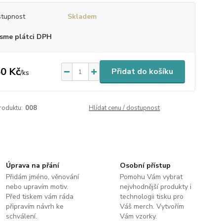
tupnost
Skladem
sme plátci DPH
0 Kč
Přidat do košíku
/
ks
roduktu:
008
Hlídat cenu / dostupnost
Úprava na přání
Osobní přístup
Přidám jméno, věnování
Pomohu Vám vybrat
nebo upravím motiv.
nejvhodnější produkty i
Před tiskem vám ráda
technologii tisku pro
připravím návrh ke
Váš merch. Vytvořím
schválení.
Vám vzorky.