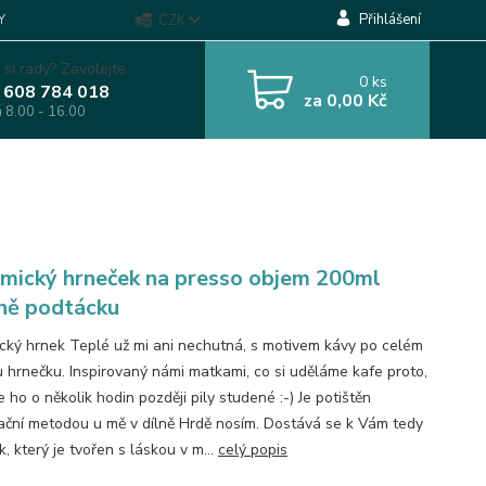
Přihlášení
Y
CZK
 si rady? Zavolejte.
0
ks
 608 784 018
za
0,00 Kč
á 8.00 - 16.00
mický hrneček na presso objem 200ml
ně podtácku
cký hrnek Teplé už mi ani nechutná, s motivem kávy po celém
 hrnečku. Inspirovaný námi matkami, co si uděláme kafe proto,
ho o několik hodin později pily studené :-) Je potištěn
ační metodou u mě v dílně Hrdě nosím. Dostává se k Vám tedy
, který je tvořen s láskou v m...
celý popis