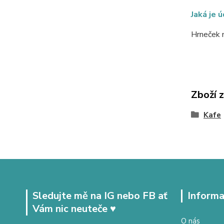
Jaká je 
Hrneček m
Zboží 
Kafe
Sledujte mě na IG nebo FB ať
Informa
Vám nic neuteče ♥
O nás