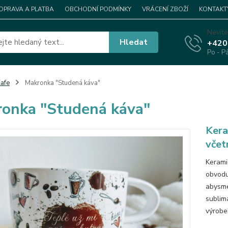
OPRAVA A PLATBA
OBCHODNÍ PODMÍNKY
VRÁCENÍ ZBOŽÍ
KONTAKT
Nevíte
Hledat
+420
Po - P
afe
Makronka "Studená káva"
onka "Studená káva"
Kera
včet
Kerami
obvodu
abysme 
sublim
výrobek