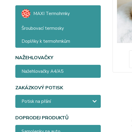
MAXI Termohrnky
Šroubovací termosky
Doplňky k termohrnkům
NAŽEHLOVAČKY
Nažehlovačky A4/A5
ZAKÁZKOVÝ POTISK
Potisk na přání
DOPRODEJ PRODUKTŮ
Samolepky na auto