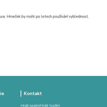
uce. Hrneček by mohl po letech používání vyblednout.
ie
Kontakt
Hrdě nosím/Hrdě tvořím