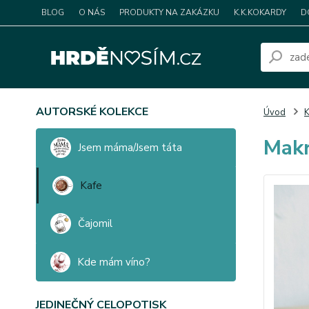
BLOG
O NÁS
PRODUKTY NA ZAKÁZKU
K.K.KOKARDY
D
AUTORSKÉ KOLEKCE
Úvod
K
Makr
Jsem máma/Jsem táta
Kafe
Čajomil
Kde mám víno?
JEDINEČNÝ CELOPOTISK