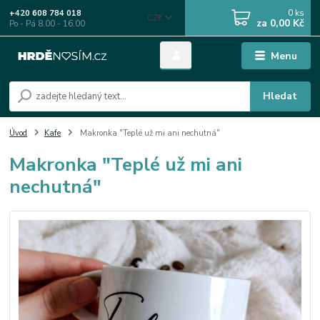
0
ks
+420 608 784 018
CZK
za
0,00 Kč
Po - Pá 8.00 - 16.00
Menu
Hledat
Úvod
Kafe
Makronka "Teplé už mi ani nechutná"
Makronka "Teplé už mi ani
nechutná"