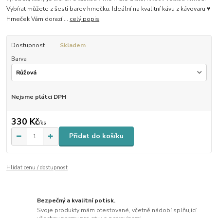
Vybírat můžete z šesti barev hrnečku. Ideální na kvalitní kávu z kávovaru ♥
Hrneček Vám dorazí ...
celý popis
Dostupnost
Skladem
Barva
Nejsme plátci DPH
330 Kč
/
ks
Přidat do košíku
Hlídat cenu / dostupnost
Bezpečný a kvalitní potisk.
Svoje produkty mám otestované, včetně nádobí splňující