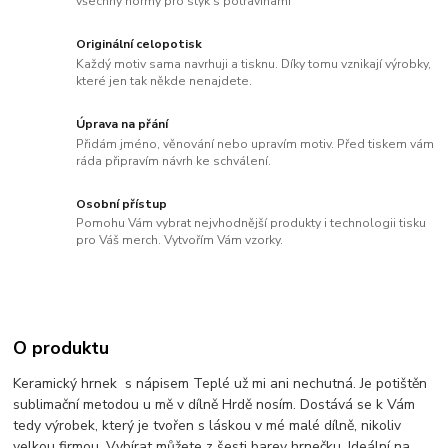
všechny normy pro styk s potravinami
Originální celopotisk
Každý motiv sama navrhuji a tisknu. Díky tomu vznikají výrobky,
které jen tak někde nenajdete.
Úprava na přání
Přidám jméno, věnování nebo upravím motiv. Před tiskem vám
ráda připravím návrh ke schválení.
Osobní přístup
Pomohu Vám vybrat nejvhodnější produkty i technologii tisku
pro Váš merch. Vytvořím Vám vzorky.
O produktu
Keramický hrnek s nápisem Teplé už mi ani nechutná. Je potištěn
sublimační metodou u mě v dílně Hrdě nosím. Dostává se k Vám
tedy výrobek, který je tvořen s láskou v mé malé dílně, nikoliv
velkou firmou. Vybírat můžete z šesti barev hrnečku. Ideální na