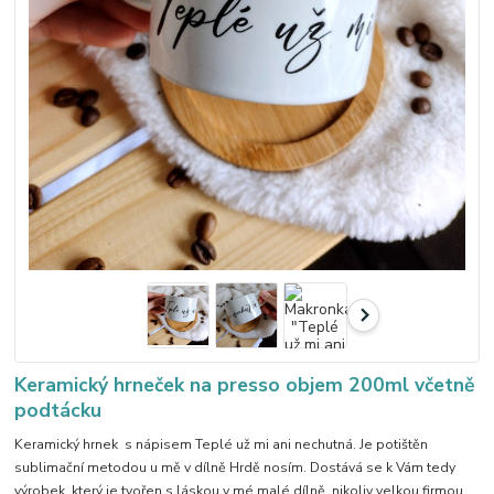
Keramický hrneček na presso objem 200ml včetně
podtácku
Keramický hrnek s nápisem Teplé už mi ani nechutná. Je potištěn
sublimační metodou u mě v dílně Hrdě nosím. Dostává se k Vám tedy
výrobek, který je tvořen s láskou v mé malé dílně, nikoliv velkou firmou.