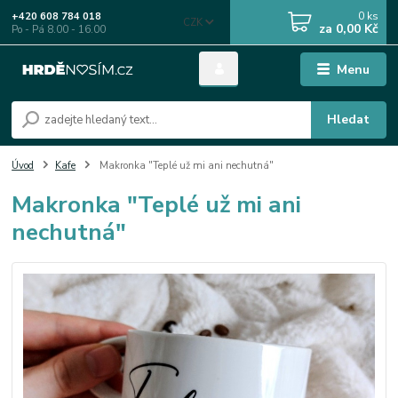
0
ks
+420 608 784 018
CZK
za
0,00 Kč
Po - Pá 8.00 - 16.00
Menu
Hledat
Úvod
Kafe
Makronka "Teplé už mi ani nechutná"
Makronka "Teplé už mi ani
nechutná"