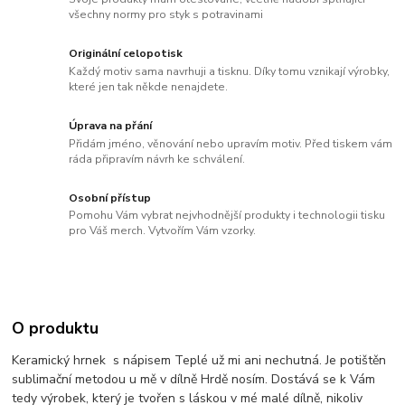
všechny normy pro styk s potravinami
Originální celopotisk
Každý motiv sama navrhuji a tisknu. Díky tomu vznikají výrobky,
které jen tak někde nenajdete.
Úprava na přání
Přidám jméno, věnování nebo upravím motiv. Před tiskem vám
ráda připravím návrh ke schválení.
Osobní přístup
Pomohu Vám vybrat nejvhodnější produkty i technologii tisku
pro Váš merch. Vytvořím Vám vzorky.
O produktu
Keramický hrnek s nápisem Teplé už mi ani nechutná. Je potištěn
sublimační metodou u mě v dílně Hrdě nosím. Dostává se k Vám
tedy výrobek, který je tvořen s láskou v mé malé dílně, nikoliv