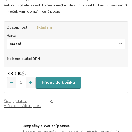
Vybírat můžete z šesti barev hrnečku. Ideální na kvalitní kávu z kávovaru ♥
Hrneček Vám dorazí ...
celý popis
Dostupnost
Skladem
Barva
Nejsme plátci DPH
330 Kč
/
ks
Přidat do košíku
Číslo produktu:
-1
Hlídat cenu / dostupnost
Bezpečný a kvalitní potisk.
Svoje produkty mám otestované, včetně nádobí splňující