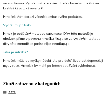
velkou firmou. Vybírat můžete z šesti barev hrnečku. Ideální na
kvalitní kávu z kávovaru ♥
Hrneček Vám dorazí včetně bambusového podtácku.
Vydrží mi potisk?
Hrnek je potištěný metodou sublimace. Díky této metodě je
obrázek přímo v povrchu hrnečku, lisuje se za vysokých teplot a
díky této metodě se potisk nijak neodlupuje.
Jaká je údržba?
Hrneček může do myčky nádobí, ale pro delší životnost doporučuji
mýt v ruce. Hrneček by mohl po letech používání vyblednout.
Zboží zařazeno v kategoriích
Kafe