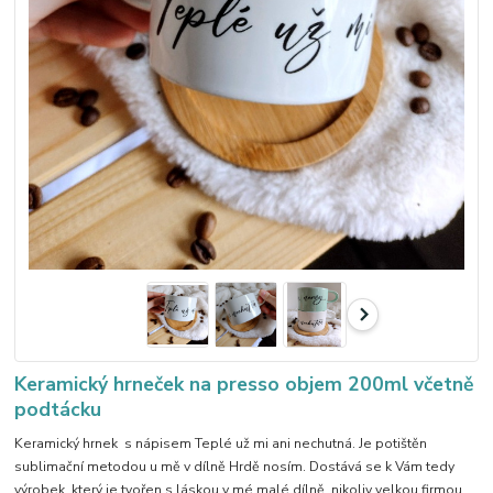
Keramický hrneček na presso objem 200ml včetně
podtácku
Keramický hrnek s nápisem Teplé už mi ani nechutná. Je potištěn
sublimační metodou u mě v dílně Hrdě nosím. Dostává se k Vám tedy
výrobek, který je tvořen s láskou v mé malé dílně, nikoliv velkou firmou.