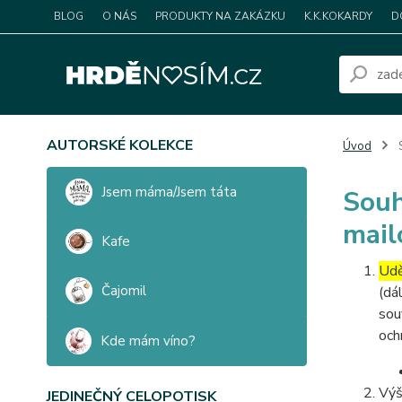
BLOG
O NÁS
PRODUKTY NA ZAKÁZKU
K.K.KOKARDY
D
AUTORSKÉ KOLEKCE
Úvod
S
Jsem máma/Jsem táta
Souh
mail
Kafe
Udě
Čajomil
(dá
sou
och
Kde mám víno?
Výš
JEDINEČNÝ CELOPOTISK