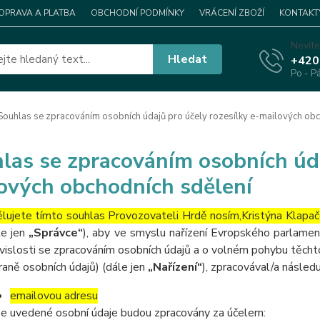
OPRAVA A PLATBA
OBCHODNÍ PODMÍNKY
VRÁCENÍ ZBOŽÍ
KONTAKT
Nevíte
Hledat
+420
Po - P
ouhlas se zpracováním osobních údajů pro účely rozesílky e-mailových obc
las se zpracováním osobních úda
ových obchodních sdělení
lujete tímto souhlas Provozovateli Hrdě nosím,Kristýna Klap
le jen
„Správce“
), aby ve smyslu nařízení Evropského parlame
vislosti se zpracováním osobních údajů a o volném pohybu těcht
raně osobních údajů) (dále jen
„Nařízení“
), zpracovával/a následuj
emailovou adresu
e uvedené osobní údaje budou zpracovány za účelem: