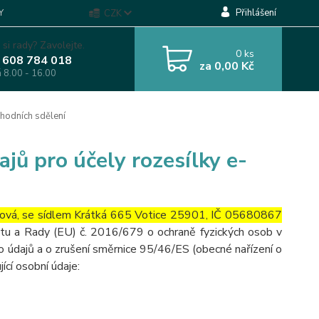
Přihlášení
Y
CZK
 si rady? Zavolejte.
0
ks
 608 784 018
za
0,00 Kč
á 8.00 - 16.00
hodních sdělení
jů pro účely rozesílky e-
ačová, se sídlem Krátká 665 Votice 25901, IČ 05680867
ntu a Rady (EU) č. 2016/679 o ochraně fyzických osob v
o údajů a o zrušení směrnice 95/46/ES (obecné nařízení o
ící osobní údaje: