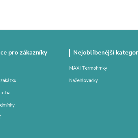
ce pro zákazníky
Nejoblíbenější kategor
MAXI Termohrnky
 zakázku
Nažehlovačky
latba
odmínky
í