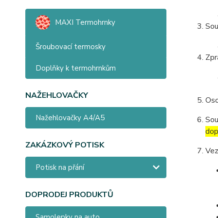
MAXI Termohrnky
Sou
Šroubovací termosky
Zpr
Doplňky k termohrnkům
NAŽEHLOVAČKY
Oso
Nažehlovačky A4/A5
Sou
dop
ZAKÁZKOVÝ POTISK
Vez
Potisk na přání
DOPRODEJ PRODUKTŮ
Samolepky na auto