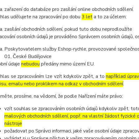
zařazení do databáze pro zasílání online obchodních sdělení.
hlas udělujete na zpracování po dobu
3 let
a to za účelem:
zasílání obchodních sdělení, pokud tuto dobu neprodloužíte
acování osobních údajů je prováděno Správcem osobních údajů, os
Poskytovatelem služby Eshop-rychle, provozované společnost
01, České Budějovice
bní údaje
nebudou
předány mimo území EU.
hlas se zpracováním lze vzít kdykoliv zpět, a to
například úpra
isu, emailu nebo proklikem na odkaz v obchodním sdělení
.
měte, prosíme, na vědomí, že podle Nařízení máte právo:
vzít souhlas se zpracováním osobních údajů kdykoliv zpět, to
mailových obchodních sdělení, popř. na vlastní žádost fyzické
nástroje
požadovat po Správci informaci, jaké vaše osobní údaje zpraco
vyžádat si u Správce přístup k vašim zpracovávaným osobním ú