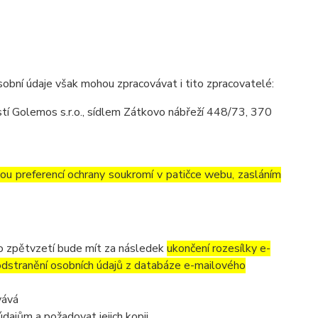
obní údaje však mohou zpracovávat i tito zpracovatelé:
í Golemos s.r.o., sídlem Zátkovo nábřeží 448/73, 370
vou preferencí ochrany soukromí v patičce webu, zasláním
to zpětvzetí bude mít za následek
ukončení rozesílky e-
 odstranění osobních údajů z databáze e-mailového
vává
dajům a požadovat jejich kopii