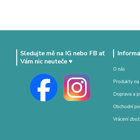
Sledujte mě na IG nebo FB ať
Informa
Vám nic neuteče ♥
O nás
Produkty na
Doprava a p
Obchodní p
Vrácení zbož