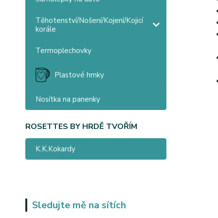
Těhotenství/Nošení/Kojení/Kojicí
korále
Termoplechovky
Plastové hrnky
Nosítka na panenky
ROSETTES BY HRDĚ TVOŘÍM
K.K.Kokardy
Sledujte mě na sítích