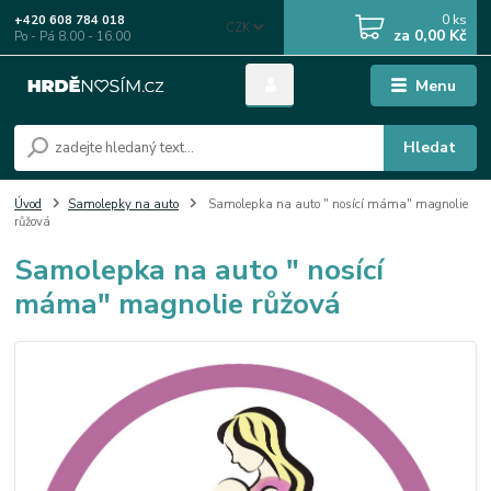
0
ks
+420 608 784 018
CZK
za
0,00 Kč
Po - Pá 8.00 - 16.00
Menu
Hledat
Úvod
Samolepky na auto
Samolepka na auto " nosící máma" magnolie
růžová
Samolepka na auto " nosící
máma" magnolie růžová