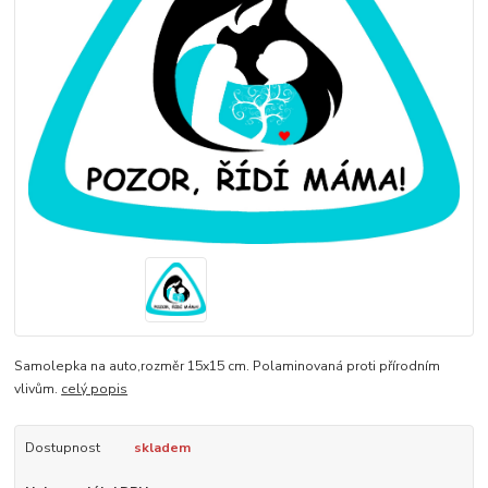
Samolepka na auto,rozměr 15x15 cm. Polaminovaná proti přírodním
vlivům.
celý popis
Dostupnost
skladem