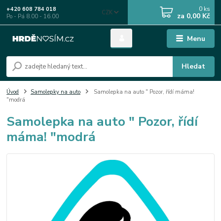
0
ks
+420 608 784 018
CZK
za
0,00 Kč
Po - Pá 8.00 - 16.00
Menu
Hledat
Úvod
Samolepky na auto
Samolepka na auto " Pozor, řídí máma!
"modrá
Samolepka na auto " Pozor, řídí
máma! "modrá