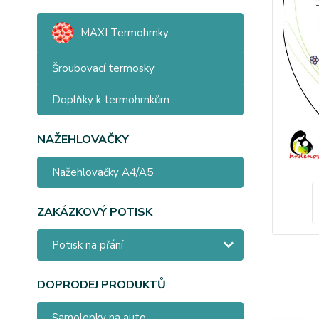
MAXI Termohrnky
Šroubovací termosky
Doplňky k termohrnkům
NAŽEHLOVAČKY
Nažehlovačky A4/A5
ZAKÁZKOVÝ POTISK
Potisk na přání
DOPRODEJ PRODUKTŮ
Samolepky na auto