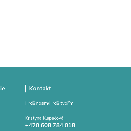
ie
Kontakt
Hrdě nosím/Hrdě tvořím
Kristýna Klapačová
+420 608 784 018