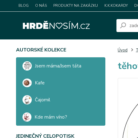
BLOG
O NÁS
PRODUKTY NA ZAKÁZKU
K.K.KOKARDY
D
AUTORSKÉ KOLEKCE
Úvod
T
těho
Jsem máma/Jsem táta
Kafe
Čajomil
Kde mám víno?
JEDINEČNÝ CELOPOTISK