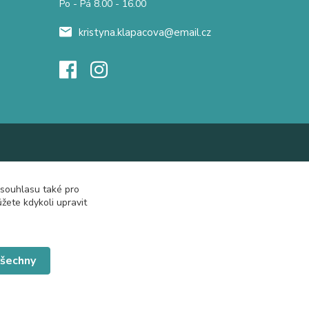
Po - Pá 8.00 - 16.00
kristyna.klapacova@email.cz
 souhlasu také pro
žete kdykoli upravit
všechny
Vytvořeno na
Eshop-rychle.cz