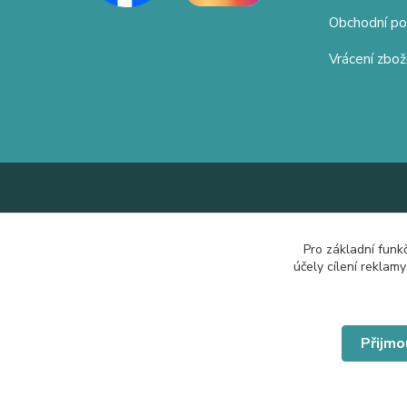
Obchodní p
Vrácení zbož
Pro základní funk
účely cílení reklam
Přijmo
© Copyright 2019 Hrdě nosím.cz