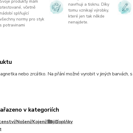
Svoje produkty mám
navrhuji a tisknu. Díky
otestované, včetně
tomu vznikají výrobky,
nádobí splňující
které jen tak někde
všechny normy pro styk
nenajdete.
s potravinami
uktu
agnetka nebo zrcátko. Na přání možné vyrobit v jiných barvách, s
zařazeno v kategoriích
enství/Nošení/Kojení/Kojicí
Doplňky
e