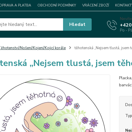
OPRAVA A PLATBA
OBCHODNÍ PODMÍNKY
VRÁCENÍ ZBOŽÍ
KONTAKT
Nevíte
Hledat
+420
Po - P
ěhotenství/Nošení/Kojení/Kojicí korále
těhotenská „Nejsem tlustá, jsem tě
tenská „Nejsem tlustá, jsem těhot
Placka
barvác
Dos
Ty
Nej