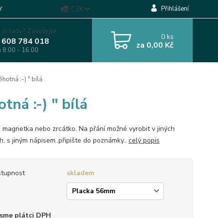
Přihlášení
Y
CZK
 si rady? Zavolejte.
0
ks
 608 784 018
za
0,00 Kč
á 8.00 - 16.00
hotná :-) " bílá
ná :-) " bílá
, magnetka nebo zrcátko. Na přání možné vyrobit v jiných
h, s jiným nápisem..připište do poznámky..
celý popis
tupnost
skladem
p
sme plátci DPH