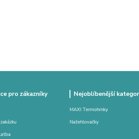
ce pro zákazníky
Nejoblíbenější kategor
MAXI Termohrnky
 zakázku
Nažehlovačky
latba