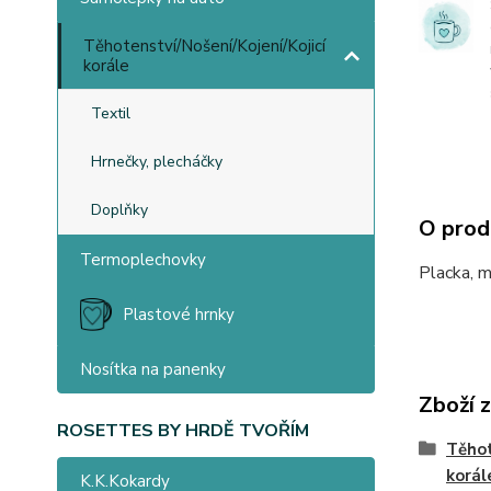
Těhotenství/Nošení/Kojení/Kojicí
korále
Textil
Hrnečky, plecháčky
Doplňky
O prod
Termoplechovky
Placka, m
Plastové hrnky
Nosítka na panenky
Zboží 
ROSETTES BY HRDĚ TVOŘÍM
Těhot
korál
K.K.Kokardy