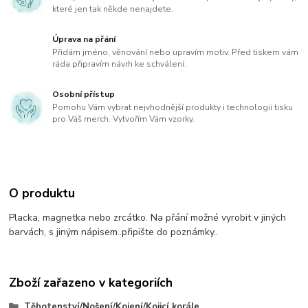
které jen tak někde nenajdete.
Úprava na přání
Přidám jméno, věnování nebo upravím motiv. Před tiskem vám
ráda připravím návrh ke schválení.
Osobní přístup
Pomohu Vám vybrat nejvhodnější produkty i technologii tisku
pro Váš merch. Vytvořím Vám vzorky.
O produktu
Placka, magnetka nebo zrcátko. Na přání možné vyrobit v jiných
barvách, s jiným nápisem..připište do poznámky..
Zboží zařazeno v kategoriích
Těhotenství/Nošení/Kojení/Kojicí korále