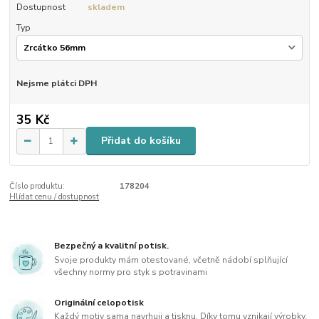
Dostupnost
skladem
Typ
Nejsme plátci DPH
35 Kč
Přidat do košíku
Číslo produktu:
178204
Hlídat cenu / dostupnost
Bezpečný a kvalitní potisk.
Svoje produkty mám otestované, včetně nádobí splňující
všechny normy pro styk s potravinami
Originální celopotisk
Každý motiv sama navrhuji a tisknu. Díky tomu vznikají výrobky,