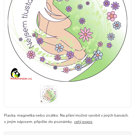
Placka, magnetka nebo zrcátko. Na přání možné vyrobit v jiných barvách,
s jiným nápisem..připište do poznámky..
celý popis