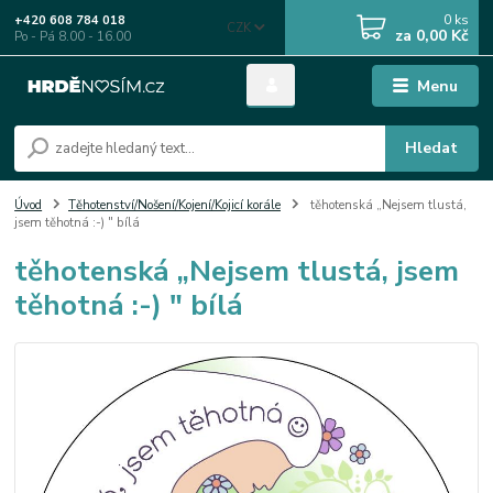
0
ks
+420 608 784 018
CZK
za
0,00 Kč
Po - Pá 8.00 - 16.00
Menu
Hledat
Úvod
Těhotenství/Nošení/Kojení/Kojicí korále
těhotenská „Nejsem tlustá,
jsem těhotná :-) " bílá
těhotenská „Nejsem tlustá, jsem
těhotná :-) " bílá