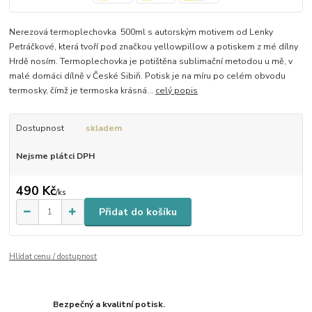
Nerezová termoplechovka 500ml s autorským motivem od Lenky
Petráčkové, která tvoří pod značkou yellowpillow a potiskem z mé dílny
Hrdě nosím. Termoplechovka je potištěna sublimační metodou u mě, v
malé domáci dílně v České Sibiři. Potisk je na míru po celém obvodu
termosky, čímž je termoska krásná...
celý popis
Dostupnost
skladem
Nejsme plátci DPH
490 Kč
/
ks
Přidat do košíku
Hlídat cenu / dostupnost
Bezpečný a kvalitní potisk.