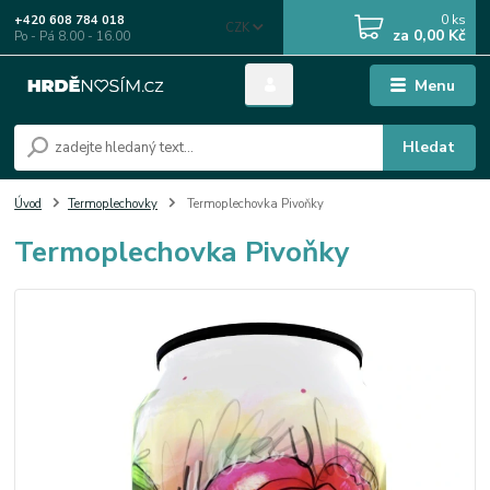
0
ks
+420 608 784 018
CZK
za
0,00 Kč
Po - Pá 8.00 - 16.00
Menu
Hledat
Úvod
Termoplechovky
Termoplechovka Pivoňky
Termoplechovka Pivoňky