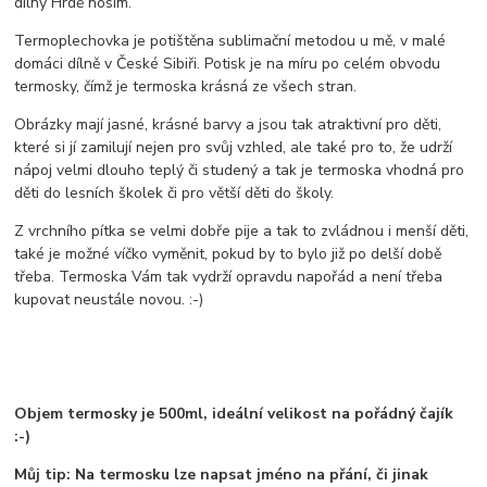
dílny Hrdě nosím.
Termoplechovka je potištěna sublimační metodou u mě, v malé
domáci dílně v České Sibiři. Potisk je na míru po celém obvodu
termosky, čímž je termoska krásná ze všech stran.
Obrázky mají jasné, krásné barvy a jsou tak atraktivní pro děti,
které si jí zamilují nejen pro svůj vzhled, ale také pro to, že udrží
nápoj velmi dlouho teplý či studený a tak je termoska vhodná pro
děti do lesních školek či pro větší děti do školy.
Z vrchního pítka se velmi dobře pije a tak to zvládnou i menší děti,
také je možné víčko vyměnit, pokud by to bylo již po delší době
třeba. Termoska Vám tak vydrží opravdu napořád a není třeba
kupovat neustále novou. :-)
Objem termosky je 500ml, ideální velikost na pořádný čajík
:-)
Můj tip: Na termosku lze napsat jméno na přání, či jinak