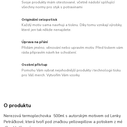
Svoje produkty mám otestované, včetně nádobí splňující
všechny normy pro styk s potravinami
Originální celopotisk
Každý motiv sama navrhuji a tisknu. Díky tomu vznikají výrobky,
které jen tak někde nenajdete.
Úprava na přání
Přidám jméno, věnování nebo upravím motiv. Před tiskem vám
ráda připravím návrh ke schválení.
Osobní přístup
Pomohu Vám vybrat nejvhodnější produkty i technologii tisku
pro Váš merch. Vytvořím Vám vzorky.
O produktu
Nerezová termoplechovka 500ml s autorským motivem od Lenky
Petráčkové, která tvoří pod značkou yellowpillow a potiskem z mé