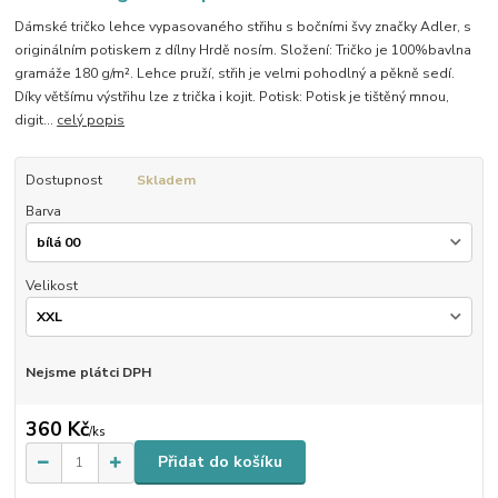
Dámské tričko lehce vypasovaného střihu s bočními švy značky Adler, s
originálním potiskem z dílny Hrdě nosím. Složení: Tričko je 100%bavlna
gramáže 180 g/m². Lehce pruží, střih je velmi pohodlný a pěkně sedí.
Díky většímu výstřihu lze z trička i kojit. Potisk: Potisk je tištěný mnou,
digit...
celý popis
Dostupnost
Skladem
Barva
Velikost
Nejsme plátci DPH
360 Kč
/
ks
Přidat do košíku