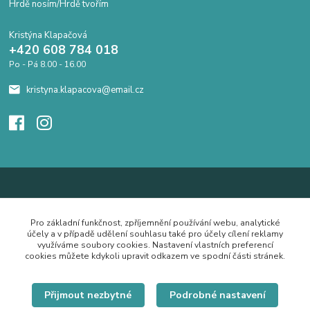
Hrdě nosím/Hrdě tvořím
Kristýna Klapačová
+420 608 784 018
Po - Pá 8.00 - 16.00
kristyna.klapacova@email.cz
Pro základní funkčnost, zpříjemnění používání webu, analytické
účely a v případě udělení souhlasu také pro účely cílení reklamy
využíváme soubory cookies. Nastavení vlastních preferencí
cookies můžete kdykoli upravit odkazem ve spodní části stránek.
Přijmout nezbytné
Podrobné nastavení