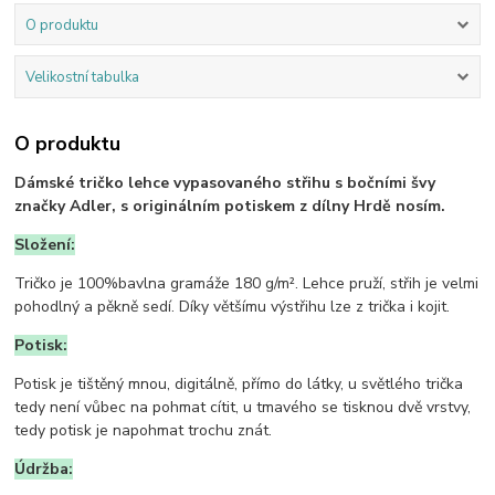
O produktu
Velikostní tabulka
O produktu
Dámské tričko lehce vypasovaného střihu s bočními švy
značky Adler, s originálním potiskem z dílny Hrdě nosím.
Složení:
Tričko je 100%bavlna gramáže 180 g/m². Lehce pruží, střih je velmi
pohodlný a pěkně sedí. Díky většímu výstřihu lze z trička i kojit.
Potisk:
Potisk je tištěný mnou, digitálně, přímo do látky, u světlého trička
tedy není vůbec na pohmat cítit, u tmavého se tisknou dvě vrstvy,
tedy potisk je napohmat trochu znát.
Údržba: