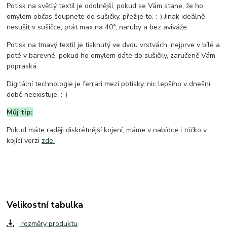
Potisk na světlý textil je odolnější, pokud se Vám stane, že ho
omylem občas šoupnete do sušičky, přežije to. :-) Jinak ideálně
nesušit v sušičce, prát max na 40°, naruby a bez aviváže.
Potisk na tmavý textil je tisknutý ve dvou vrstvách, nejprve v bílé a
poté v barevné, pokud ho omylem dáte do sušičky, zaručeně Vám
popraská.
Digitální technologie je ferrari mezi potisky, nic lepšího v dnešní
době neexistuje. :-)
Můj tip:
Pokud máte raději diskrétnější kojení, máme v nabídce i tričko v
kojící verzi
zde.
Velikostní tabulka
rozměry produktu