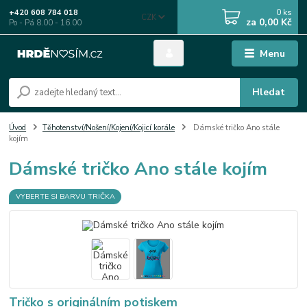
0
ks
+420 608 784 018
CZK
za
0,00 Kč
Po - Pá 8.00 - 16.00
Menu
Hledat
Úvod
Těhotenství/Nošení/Kojení/Kojicí korále
Dámské tričko Ano stále
kojím
Dámské tričko Ano stále kojím
VYBERTE SI BARVU TRIČKA
Tričko s originálním potiskem