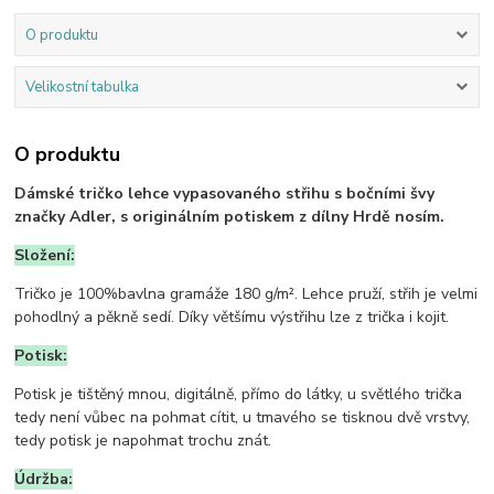
O produktu
Velikostní tabulka
O produktu
Dámské tričko lehce vypasovaného střihu s bočními švy
značky Adler, s originálním potiskem z dílny Hrdě nosím.
Složení:
Tričko je 100%bavlna gramáže 180 g/m². Lehce pruží, střih je velmi
pohodlný a pěkně sedí. Díky většímu výstřihu lze z trička i kojit.
Potisk:
Potisk je tištěný mnou, digitálně, přímo do látky, u světlého trička
tedy není vůbec na pohmat cítit, u tmavého se tisknou dvě vrstvy,
tedy potisk je napohmat trochu znát.
Údržba: