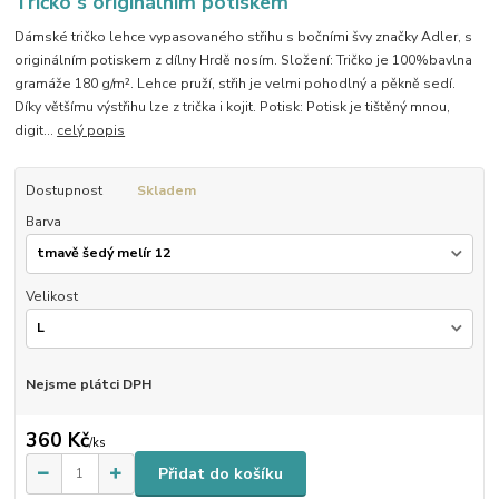
Tričko s originálním potiskem
Dámské tričko lehce vypasovaného střihu s bočními švy značky Adler, s
originálním potiskem z dílny Hrdě nosím. Složení: Tričko je 100%bavlna
gramáže 180 g/m². Lehce pruží, střih je velmi pohodlný a pěkně sedí.
Díky většímu výstřihu lze z trička i kojit. Potisk: Potisk je tištěný mnou,
digit...
celý popis
Dostupnost
Skladem
Barva
Velikost
Nejsme plátci DPH
360 Kč
/
ks
Přidat do košíku