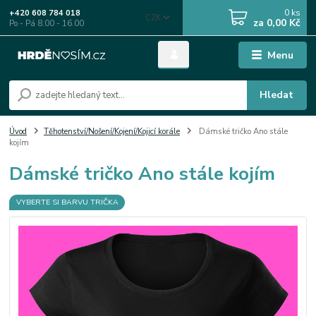
0
ks
+420 608 784 018
CZK
za
0,00 Kč
Po - Pá 8.00 - 16.00
Menu
Hledat
Úvod
Těhotenství/Nošení/Kojení/Kojicí korále
Dámské tričko Ano stále
kojím
Dámské tričko Ano stále kojím
VYBERTE SI BARVU TRIČKA