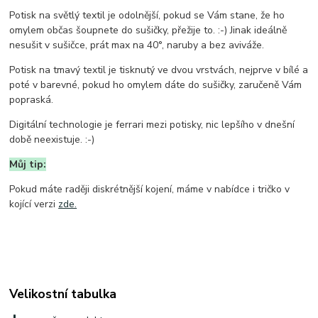
Potisk na světlý textil je odolnější, pokud se Vám stane, že ho
omylem občas šoupnete do sušičky, přežije to. :-) Jinak ideálně
nesušit v sušičce, prát max na 40°, naruby a bez aviváže.
Potisk na tmavý textil je tisknutý ve dvou vrstvách, nejprve v bílé a
poté v barevné, pokud ho omylem dáte do sušičky, zaručeně Vám
popraská.
Digitální technologie je ferrari mezi potisky, nic lepšího v dnešní
době neexistuje. :-)
Můj tip:
Pokud máte raději diskrétnější kojení, máme v nabídce i tričko v
kojící verzi
zde.
Velikostní tabulka