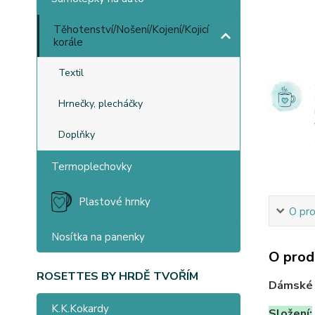
Těhotenství/Nošení/Kojení/Kojicí
korále
Textil
Hrnečky, plecháčky
Doplňky
Termoplechovky
Plastové hrnky
O pr
Nosítka na panenky
O prod
ROSETTES BY HRDĚ TVOŘÍM
Dámské t
K.K.Kokardy
Složení: