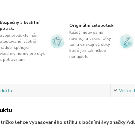
Bezpečný a kvalitní
Originální celopotisk
potisk.
Každý motiv sama
Svoje produkty mám
navrhuji a tisknu. Díky
otestované, včetně
tomu vznikají výrobky,
nádobí splňující
které jen tak někde
všechny normy pro styk
nenajdete.
s potravinami
oduktu
Velikos
uktu
ričko lehce vypasovaného střihu s bočními švy značky Adle