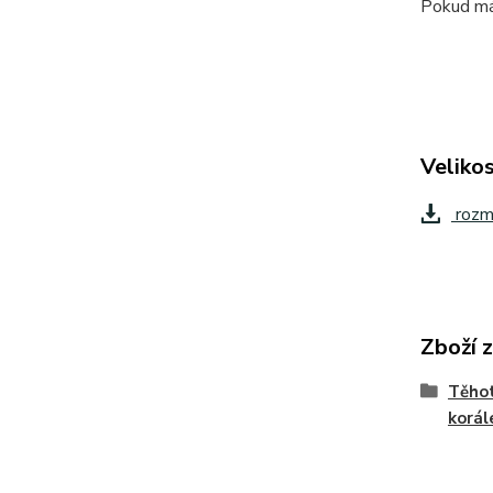
Pokud mát
Velikos
rozm
Zboží 
Těhot
korál