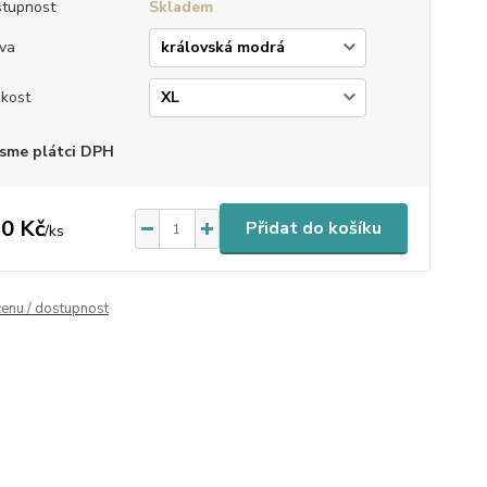
tupnost
Skladem
va
ikost
sme plátci DPH
0 Kč
Přidat do košíku
/
ks
cenu / dostupnost