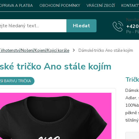
OPRAVA A PLATBA
OBCHODNÍ PODMÍNKY
VRÁCENÍ ZBOŽÍ
KONTAKT
Nevíte
Hledat
+420
Po - P
ěhotenství/Nošení/Kojení/Kojicí korále
Dámské tričko Ano stále kojím
ké tričko Ano stále kojím
Trič
SI BARVU TRIČKA
Dámské
Adler, 
100%ba
pěkně s
tištěný