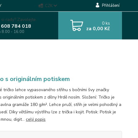
Přihlášení
Y
CZK
 si rady? Zavolejte.
0
ks
 608 784 018
za
0,00 Kč
á 8.00 - 16.00
ko s originálním potiskem
 tričko lehce vypasovaného střihu s bočními švy značky
s originálním potiskem z dílny Hrdě nosím. Složení: Tričko je
vlna gramáže 180 g/m². Lehce pruží, střih je velmi pohodlný a
edí. Díky většímu výstřihu lze z trička i kojit. Potisk: Potisk je
 mnou, digit...
celý popis