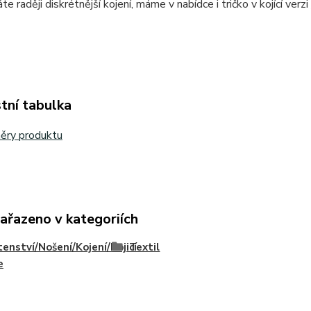
e raději diskrétnější kojení, máme v nabídce i tričko v kojící verzi
tní tabulka
ěry produktu
zařazeno v kategoriích
enství/Nošení/Kojení/Kojicí
Textil
e