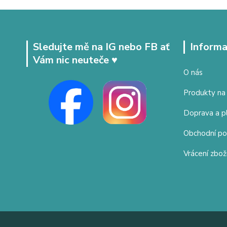
Sledujte mě na IG nebo FB ať
Informa
Vám nic neuteče ♥
O nás
Produkty na
Doprava a p
Obchodní p
Vrácení zbož