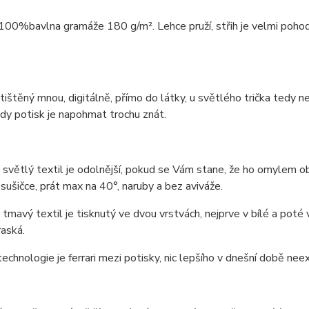
 100%bavlna gramáže 180 g/m². Lehce pruží, střih je velmi pohodln
 tištěný mnou, digitálně, přímo do látky, u světlého trička tedy 
edy potisk je napohmat trochu znát.
 světlý textil je odolnější, pokud se Vám stane, že ho omylem obč
 sušičce, prát max na 40°, naruby a bez aviváže.
 tmavý textil je tisknutý ve dvou vrstvách, nejprve v bílé a pot
aská.
technologie je ferrari mezi potisky, nic lepšího v dnešní době neexi