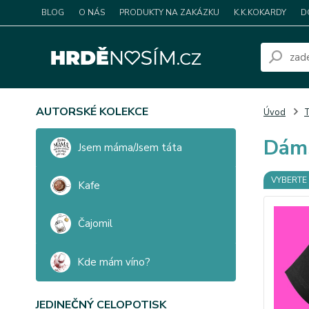
BLOG
O NÁS
PRODUKTY NA ZAKÁZKU
K.K.KOKARDY
D
AUTORSKÉ KOLEKCE
Úvod
T
Dáms
Jsem máma/Jsem táta
VYBERTE 
Kafe
Čajomil
Kde mám víno?
JEDINEČNÝ CELOPOTISK