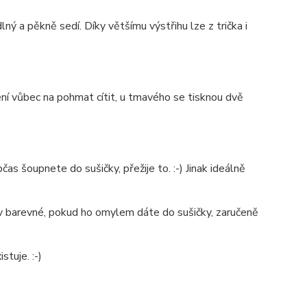
ý a pěkně sedí. Díky většímu výstřihu lze z trička i
není vůbec na pohmat cítit, u tmavého se tisknou dvě
as šoupnete do sušičky, přežije to. :-) Jinak ideálně
é v barevné, pokud ho omylem dáte do sušičky, zaručeně
stuje. :-)