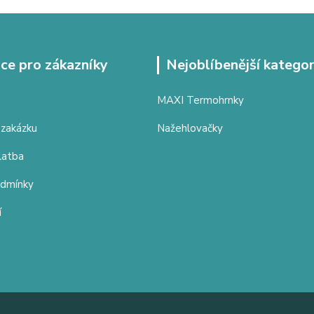
ce pro zákazníky
Nejoblíbenější kategor
MAXI Termohrnky
 zakázku
Nažehlovačky
latba
odmínky
í