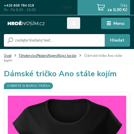
0
ks
+420 608 784 018
CZK
za
0,00 Kč
Po - Pá 8.00 - 16.00
Menu
Hledat
Úvod
Těhotenství/Nošení/Kojení/Kojicí korále
Dámské tričko Ano stále
kojím
Dámské tričko Ano stále kojím
VYBERTE SI BARVU TRIČKA