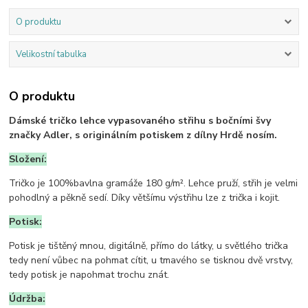
O produktu
Velikostní tabulka
O produktu
Dámské tričko lehce vypasovaného střihu s bočními švy
značky Adler, s originálním potiskem z dílny Hrdě nosím.
Složení:
Tričko je 100%bavlna gramáže 180 g/m². Lehce pruží, střih je velmi
pohodlný a pěkně sedí. Díky většímu výstřihu lze z trička i kojit.
Potisk:
Potisk je tištěný mnou, digitálně, přímo do látky, u světlého trička
tedy není vůbec na pohmat cítit, u tmavého se tisknou dvě vrstvy,
tedy potisk je napohmat trochu znát.
Údržba: