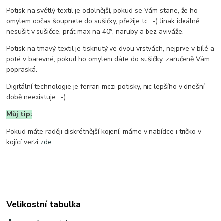
Potisk na světlý textil je odolnější, pokud se Vám stane, že ho
omylem občas šoupnete do sušičky, přežije to. :-) Jinak ideálně
nesušit v sušičce, prát max na 40°, naruby a bez aviváže.
Potisk na tmavý textil je tisknutý ve dvou vrstvách, nejprve v bílé a
poté v barevné, pokud ho omylem dáte do sušičky, zaručeně Vám
popraská.
Digitální technologie je ferrari mezi potisky, nic lepšího v dnešní
době neexistuje. :-)
Můj tip:
Pokud máte raději diskrétnější kojení, máme v nabídce i tričko v
kojící verzi
zde.
Velikostní tabulka