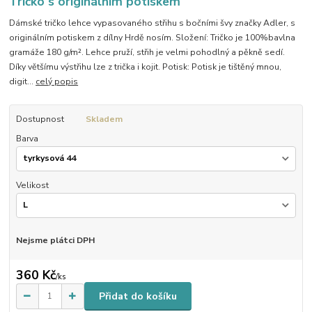
Tričko s originálním potiskem
Dámské tričko lehce vypasovaného střihu s bočními švy značky Adler, s
originálním potiskem z dílny Hrdě nosím. Složení: Tričko je 100%bavlna
gramáže 180 g/m². Lehce pruží, střih je velmi pohodlný a pěkně sedí.
Díky většímu výstřihu lze z trička i kojit. Potisk: Potisk je tištěný mnou,
digit...
celý popis
Dostupnost
Skladem
Barva
Velikost
Nejsme plátci DPH
360 Kč
/
ks
Přidat do košíku