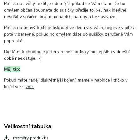
Potisk na světlý textil je odolnější, pokud se Vám stane, že ho
omylem občas šoupnete do sušičky, přežije to. :-) Jinak ideálně
nesušit v sušičce, prát max na 40°, naruby a bez aviváže.
Potisk na tmavý textil je tisknutý ve dvou vrstvách, nejprve v bílé a
poté v barevné, pokud ho omylem dáte do sušičky, zaručeně Vám
popraská.
Digitální technologie je ferrari mezi potisky, nic lepšího v dnešní
době neexistuje. :-)
Můj tip:
Pokud máte raději diskrétnější kojení, máme v nabídce i tričko v
kojící verzi
zde.
Velikostní tabulka
rozměry produktu