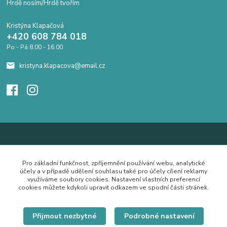
Hrdě nosím/Hrdě tvořím
Kristýna Klapačová
+420 608 784 018
Po - Pá 8.00 - 16.00
kristyna.klapacova@email.cz
Pro základní funkčnost, zpříjemnění používání webu, analytické
účely a v případě udělení souhlasu také pro účely cílení reklamy
využíváme soubory cookies. Nastavení vlastních preferencí
cookies můžete kdykoli upravit odkazem ve spodní části stránek.
Přijmout nezbytné
Podrobné nastavení