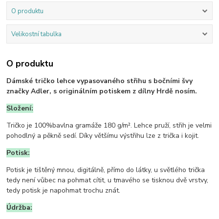
O produktu
Velikostní tabulka
O produktu
Dámské tričko lehce vypasovaného střihu s bočními švy
značky Adler, s originálním potiskem z dílny Hrdě nosím.
Složení:
Tričko je 100%bavlna gramáže 180 g/m². Lehce pruží, střih je velmi
pohodlný a pěkně sedí. Díky většímu výstřihu lze z trička i kojit.
Potisk:
Potisk je tištěný mnou, digitálně, přímo do látky, u světlého trička
tedy není vůbec na pohmat cítit, u tmavého se tisknou dvě vrstvy,
tedy potisk je napohmat trochu znát.
Údržba: