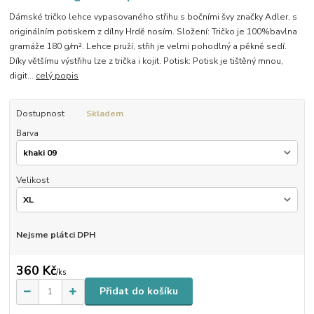
Dámské tričko lehce vypasovaného střihu s bočními švy značky Adler, s
originálním potiskem z dílny Hrdě nosím. Složení: Tričko je 100%bavlna
gramáže 180 g/m². Lehce pruží, střih je velmi pohodlný a pěkně sedí.
Díky většímu výstřihu lze z trička i kojit. Potisk: Potisk je tištěný mnou,
digit...
celý popis
Dostupnost
Skladem
Barva
Velikost
Nejsme plátci DPH
360 Kč
/
ks
Přidat do košíku