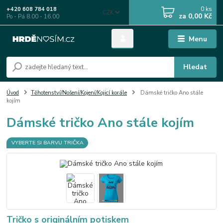
0
ks
+420 608 784 018
CZK
za
0,00 Kč
Po - Pá 8.00 - 16.00
Menu
Hledat
Úvod
Těhotenství/Nošení/Kojení/Kojicí korále
Dámské tričko Ano stále
kojím
Dámské tričko Ano stále kojím
VYBERTE SI BARVU TRIČKA
Tričko s originálním potiskem