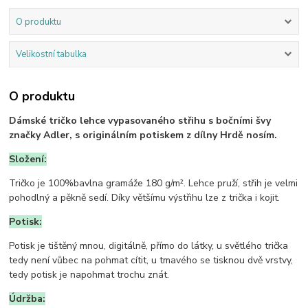
O produktu
Velikostní tabulka
O produktu
Dámské tričko lehce vypasovaného střihu s bočními švy
značky Adler, s originálním potiskem z dílny Hrdě nosím.
Složení:
Tričko je 100%bavlna gramáže 180 g/m². Lehce pruží, střih je velmi
pohodlný a pěkně sedí. Díky většímu výstřihu lze z trička i kojit.
Potisk:
Potisk je tištěný mnou, digitálně, přímo do látky, u světlého trička
tedy není vůbec na pohmat cítit, u tmavého se tisknou dvě vrstvy,
tedy potisk je napohmat trochu znát.
Údržba: