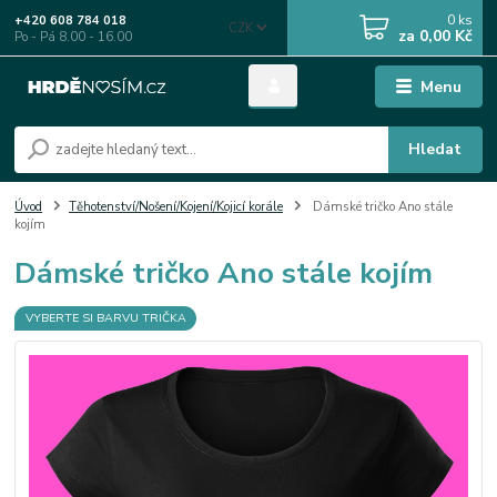
0
ks
+420 608 784 018
CZK
za
0,00 Kč
Po - Pá 8.00 - 16.00
Menu
Hledat
Úvod
Těhotenství/Nošení/Kojení/Kojicí korále
Dámské tričko Ano stále
kojím
Dámské tričko Ano stále kojím
VYBERTE SI BARVU TRIČKA