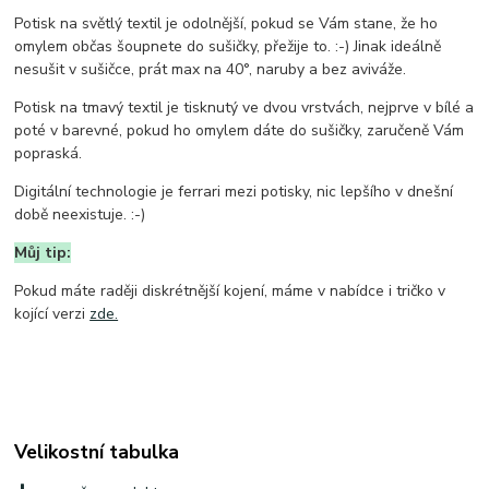
Potisk na světlý textil je odolnější, pokud se Vám stane, že ho
omylem občas šoupnete do sušičky, přežije to. :-) Jinak ideálně
nesušit v sušičce, prát max na 40°, naruby a bez aviváže.
Potisk na tmavý textil je tisknutý ve dvou vrstvách, nejprve v bílé a
poté v barevné, pokud ho omylem dáte do sušičky, zaručeně Vám
popraská.
Digitální technologie je ferrari mezi potisky, nic lepšího v dnešní
době neexistuje. :-)
Můj tip:
Pokud máte raději diskrétnější kojení, máme v nabídce i tričko v
kojící verzi
zde.
Velikostní tabulka