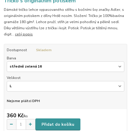
Tričko s originálním potiskem
Dámské tričko lehce vypasovaného střihu s bočními švy značky Adler, s
originálním potiskem z dílny Hrdě nosím. Složení: Tričko je 100%bavlna
gramáže 180 g/m². Lehce pruží, střih je velmi pohodlný a pěkně sedí.
Díky většímu výstřihu lze z trička i kojit. Potisk: Potisk je tištěný mnou,
digit...
celý popis
Dostupnost
Skladem
Barva
Velikost
Nejsme plátci DPH
360 Kč
/
ks
Přidat do košíku