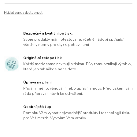
Hlídat cenu / dostupnost
Bezpečný a kvalitní potisk.
Svoje produkty mám otestované, včetně nádobí splňující
všechny normy pro styk s potravinami
Originální celopotisk
Každý motiv sama navrhuji a tisknu. Díky tomu vznikají výrobky,
které jen tak někde nenajdete.
Úprava na přání
Přidám jméno, věnování nebo upravím motiv. Před tiskem vám
ráda připravím návrh ke schválení.
Osobní přístup
Pomohu Vám vybrat nejvhodnější produkty i technologii tisku
pro Váš merch. Vytvořím Vám vzorky.