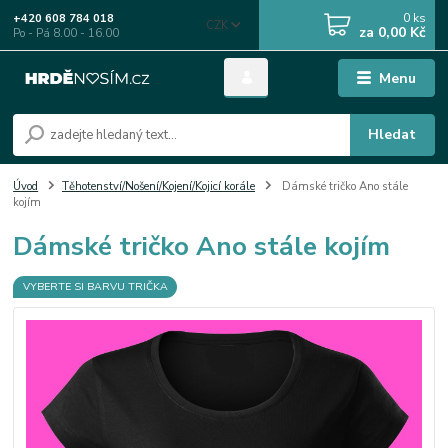
0
ks
+420 608 784 018
CZK
za
0,00 Kč
Po - Pá 8.00 - 16.00
Menu
Hledat
Úvod
Těhotenství/Nošení/Kojení/Kojicí korále
Dámské tričko Ano stále
kojím
Dámské tričko Ano stále kojím
VYBERTE SI BARVU TRIČKA