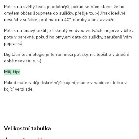
Potisk na světlý textil je odolnější, pokud se Vám stane, že ho
omylem občas šoupnete do sušičky, přežije to. :-) Jinak ideálně
nesušit v sušičce, prát max na 40°, naruby a bez aviváže.
Potisk na tmavý textil je tisknutý ve dvou vrstvách, nejprve v bílé a
poté v barevné, pokud ho omylem dáte do sušičky, zaručeně Vám
popraská.
Digitální technologie je ferrari mezi potisky, nic lepšího v dnešní
době neexistuje. :-)
Můj tip:
Pokud máte raději diskrétnější kojení, máme v nabídce i tričko v
kojící verzi
zde.
Velikostní tabulka