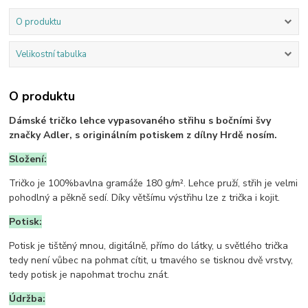
O produktu
Velikostní tabulka
O produktu
Dámské tričko lehce vypasovaného střihu s bočními švy
značky Adler, s originálním potiskem z dílny Hrdě nosím.
Složení:
Tričko je 100%bavlna gramáže 180 g/m². Lehce pruží, střih je velmi
pohodlný a pěkně sedí. Díky většímu výstřihu lze z trička i kojit.
Potisk:
Potisk je tištěný mnou, digitálně, přímo do látky, u světlého trička
tedy není vůbec na pohmat cítit, u tmavého se tisknou dvě vrstvy,
tedy potisk je napohmat trochu znát.
Údržba: