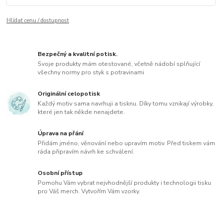
Hlídat cenu / dostupnost
Bezpečný a kvalitní potisk.
Svoje produkty mám otestované, včetně nádobí splňující
všechny normy pro styk s potravinami
Originální celopotisk
Každý motiv sama navrhuji a tisknu. Díky tomu vznikají výrobky,
které jen tak někde nenajdete.
Úprava na přání
Přidám jméno, věnování nebo upravím motiv. Před tiskem vám
ráda připravím návrh ke schválení.
Osobní přístup
Pomohu Vám vybrat nejvhodnější produkty i technologii tisku
pro Váš merch. Vytvořím Vám vzorky.