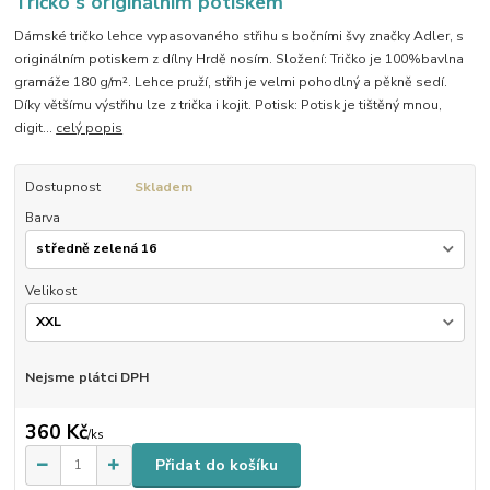
Tričko s originálním potiskem
Dámské tričko lehce vypasovaného střihu s bočními švy značky Adler, s
originálním potiskem z dílny Hrdě nosím. Složení: Tričko je 100%bavlna
gramáže 180 g/m². Lehce pruží, střih je velmi pohodlný a pěkně sedí.
Díky většímu výstřihu lze z trička i kojit. Potisk: Potisk je tištěný mnou,
digit...
celý popis
Dostupnost
Skladem
Barva
Velikost
Nejsme plátci DPH
360 Kč
/
ks
Přidat do košíku