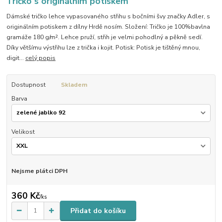
Tričko s originálním potiskem
Dámské tričko lehce vypasovaného střihu s bočními švy značky Adler, s
originálním potiskem z dílny Hrdě nosím. Složení: Tričko je 100%bavlna
gramáže 180 g/m². Lehce pruží, střih je velmi pohodlný a pěkně sedí.
Díky většímu výstřihu lze z trička i kojit. Potisk: Potisk je tištěný mnou,
digit...
celý popis
Dostupnost
Skladem
Barva
Velikost
Nejsme plátci DPH
360 Kč
/
ks
Přidat do košíku