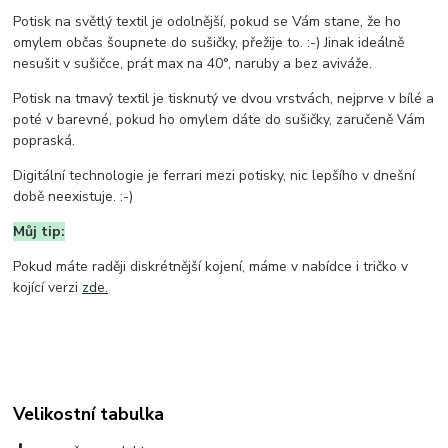
Potisk na světlý textil je odolnější, pokud se Vám stane, že ho
omylem občas šoupnete do sušičky, přežije to. :-) Jinak ideálně
nesušit v sušičce, prát max na 40°, naruby a bez aviváže.
Potisk na tmavý textil je tisknutý ve dvou vrstvách, nejprve v bílé a
poté v barevné, pokud ho omylem dáte do sušičky, zaručeně Vám
popraská.
Digitální technologie je ferrari mezi potisky, nic lepšího v dnešní
době neexistuje. :-)
Můj tip:
Pokud máte raději diskrétnější kojení, máme v nabídce i tričko v
kojící verzi
zde.
Velikostní tabulka