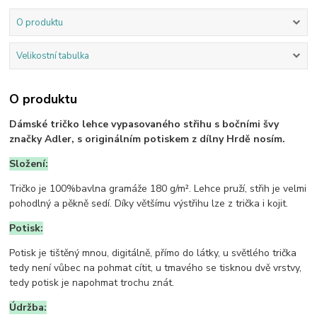
O produktu
Velikostní tabulka
O produktu
Dámské tričko lehce vypasovaného střihu s bočními švy
značky Adler, s originálním potiskem z dílny Hrdě nosím.
Složení:
Tričko je 100%bavlna gramáže 180 g/m². Lehce pruží, střih je velmi
pohodlný a pěkně sedí. Díky většímu výstřihu lze z trička i kojit.
Potisk:
Potisk je tištěný mnou, digitálně, přímo do látky, u světlého trička
tedy není vůbec na pohmat cítit, u tmavého se tisknou dvě vrstvy,
tedy potisk je napohmat trochu znát.
Údržba: