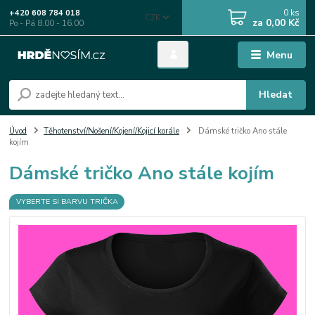
0
ks
+420 608 784 018
CZK
za
0,00 Kč
Po - Pá 8.00 - 16.00
Menu
Hledat
Úvod
Těhotenství/Nošení/Kojení/Kojicí korále
Dámské tričko Ano stále
kojím
Dámské tričko Ano stále kojím
VYBERTE SI BARVU TRIČKA