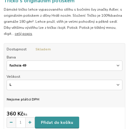
Tričko s originálním potiskem
Dámské tričko lehce vypasovaného střihu s bočními švy značky Adler, s
originálním potiskem z dílny Hrdě nosím. Složení: Tričko je 100%bavlna
gramáže 180 g/m². Lehce pruží, střih je velmi pohodlný a pěkně sedí.
Díky většímu výstřihu lze z trička i kojit. Potisk: Potisk je tištěný mnou,
digit...
celý popis
Dostupnost
Skladem
Barva
Velikost
Nejsme plátci DPH
360 Kč
/
ks
Přidat do košíku