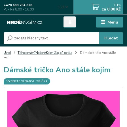
0
ks
+420 608 784 018
CZK
za
0,00 Kč
Po - Pá 8.00 - 16.00
Menu
Hledat
Úvod
Těhotenství/Nošení/Kojení/Kojicí korále
Dámské tričko Ano stále
kojím
Dámské tričko Ano stále kojím
VYBERTE SI BARVU TRIČKA