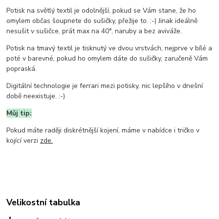
Potisk na světlý textil je odolnější, pokud se Vám stane, že ho
omylem občas šoupnete do sušičky, přežije to. :-) Jinak ideálně
nesušit v sušičce, prát max na 40°, naruby a bez aviváže.
Potisk na tmavý textil je tisknutý ve dvou vrstvách, nejprve v bílé a
poté v barevné, pokud ho omylem dáte do sušičky, zaručeně Vám
popraská.
Digitální technologie je ferrari mezi potisky, nic lepšího v dnešní
době neexistuje. :-)
Můj tip:
Pokud máte raději diskrétnější kojení, máme v nabídce i tričko v
kojící verzi
zde.
Velikostní tabulka