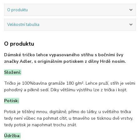
O produktu
Velikostní tabulka
O produktu
Dámské tričko lehce vypasovaného střihu s bočními švy
značky Adler, s originálním potiskem z dílny Hrdě nosím.
Složení:
Tričko je 100%bavlna gramáže 180 g/m². Lehce pruží, střih je velmi
pohodlný a pěkně sedí. Díky většímu výstřihu lze z trička i kojit.
Potisk:
Potisk je tištěný mnou, digitálně, přímo do látky, u světlého trička
tedy není vůbec na pohmat cítit, u tmavého se tisknou dvě vrstvy,
tedy potisk je napohmat trochu znát.
Údržba: