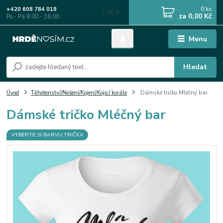
0
ks
+420 608 784 018
CZK
za
0,00 Kč
Po - Pá 8.00 - 16.00
Menu
Hledat
Úvod
Těhotenství/Nošení/Kojení/Kojicí korále
Dámské tričko Mléčný bar
Dámské tričko Mléčný bar
VYBERTE SI BARVU TRIČKA