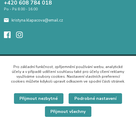
+420 608 784 018
Po - Pá 8.00 - 16.00
kristyna.klapacova@email.cz
Pro základní funkčnost, zpříjemnění používání webu, analytické
účely a v případě udělení souhlasu také pro účely cílení reklamy
využíváme soubory cookies. Nastavení vlastních preferencí
cookies můžete kdykoli upravit odkazem ve spodní části stránek.
Přijmout nezbytné
Podrobné nastavení
Přijmout všechny
© Copyright 2019 Hrdě nosím.cz