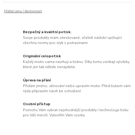
Hlídat cenu / dostupnost
Bezpečný a kvalitní potisk.
Svoje produkty mám otestované, včetně nádobí splňující
všechny normy pro styk s potravinami
Originální celopotisk
Každý motiv sama navrhuji a tisknu. Díky tomu vznikají výrobky,
které jen tak někde nenajdete.
Úprava na přání
Přidám jméno, věnování nebo upravím motiv. Před tiskem vám
ráda připravím návrh ke schválení.
Osobní přístup
Pomohu Vám vybrat nejvhodnější produkty i technologii tisku
pro Váš merch. Vytvořím Vám vzorky.