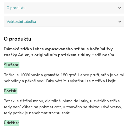
O produktu
Velikostní tabulka
O produktu
Dámské tričko lehce vypasovaného střihu s bočními švy
značky Adler, s originálním potiskem z dílny Hrdě nosím.
Složení:
Tričko je 100%bavlna gramáže 180 g/m². Lehce pruží, střih je velmi
pohodlný a pěkně sedí. Díky většímu výstřihu lze z trička i kojit.
Potisk:
Potisk je tištěný mnou, digitálně, přímo do látky, u světlého trička
tedy není vůbec na pohmat cítit, u tmavého se tisknou dvě vrstvy,
tedy potisk je napohmat trochu znát.
Údržba: