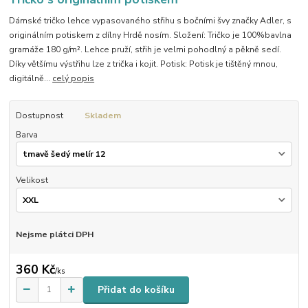
Dámské tričko lehce vypasovaného střihu s bočními švy značky Adler, s
originálním potiskem z dílny Hrdě nosím. Složení: Tričko je 100%bavlna
gramáže 180 g/m². Lehce pruží, střih je velmi pohodlný a pěkně sedí.
Díky většímu výstřihu lze z trička i kojit. Potisk: Potisk je tištěný mnou,
digitálně...
celý popis
Dostupnost
Skladem
Barva
Velikost
Nejsme plátci DPH
360 Kč
/
ks
Přidat do košíku