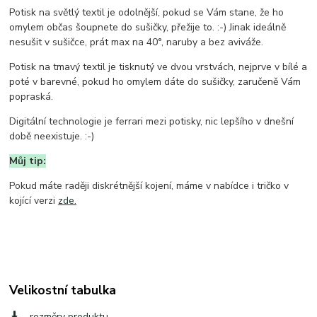
Potisk na světlý textil je odolnější, pokud se Vám stane, že ho
omylem občas šoupnete do sušičky, přežije to. :-) Jinak ideálně
nesušit v sušičce, prát max na 40°, naruby a bez aviváže.
Potisk na tmavý textil je tisknutý ve dvou vrstvách, nejprve v bílé a
poté v barevné, pokud ho omylem dáte do sušičky, zaručeně Vám
popraská.
Digitální technologie je ferrari mezi potisky, nic lepšího v dnešní
době neexistuje. :-)
Můj tip:
Pokud máte raději diskrétnější kojení, máme v nabídce i tričko v
kojící verzi
zde.
Velikostní tabulka
rozměry produktu