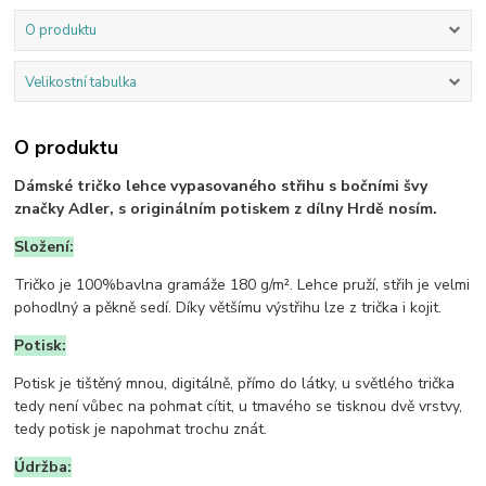
O produktu
Velikostní tabulka
O produktu
Dámské tričko lehce vypasovaného střihu s bočními švy
značky Adler, s originálním potiskem z dílny Hrdě nosím.
Složení:
Tričko je 100%bavlna gramáže 180 g/m². Lehce pruží, střih je velmi
pohodlný a pěkně sedí. Díky většímu výstřihu lze z trička i kojit.
Potisk:
Potisk je tištěný mnou, digitálně, přímo do látky, u světlého trička
tedy není vůbec na pohmat cítit, u tmavého se tisknou dvě vrstvy,
tedy potisk je napohmat trochu znát.
Údržba: