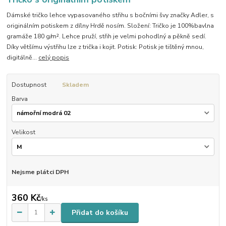
Dámské tričko lehce vypasovaného střihu s bočními švy značky Adler, s
originálním potiskem z dílny Hrdě nosím. Složení: Tričko je 100%bavlna
gramáže 180 g/m². Lehce pruží, střih je velmi pohodlný a pěkně sedí.
Díky většímu výstřihu lze z trička i kojit. Potisk: Potisk je tištěný mnou,
digitálně...
celý popis
Dostupnost
Skladem
Barva
Velikost
Nejsme plátci DPH
360 Kč
/
ks
Přidat do košíku