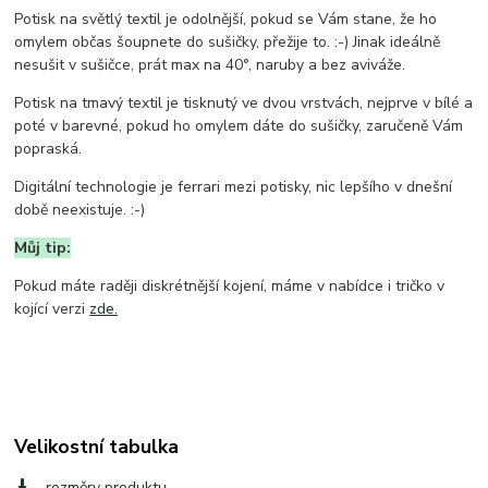
Potisk na světlý textil je odolnější, pokud se Vám stane, že ho
omylem občas šoupnete do sušičky, přežije to. :-) Jinak ideálně
nesušit v sušičce, prát max na 40°, naruby a bez aviváže.
Potisk na tmavý textil je tisknutý ve dvou vrstvách, nejprve v bílé a
poté v barevné, pokud ho omylem dáte do sušičky, zaručeně Vám
popraská.
Digitální technologie je ferrari mezi potisky, nic lepšího v dnešní
době neexistuje. :-)
Můj tip:
Pokud máte raději diskrétnější kojení, máme v nabídce i tričko v
kojící verzi
zde.
Velikostní tabulka
rozměry produktu