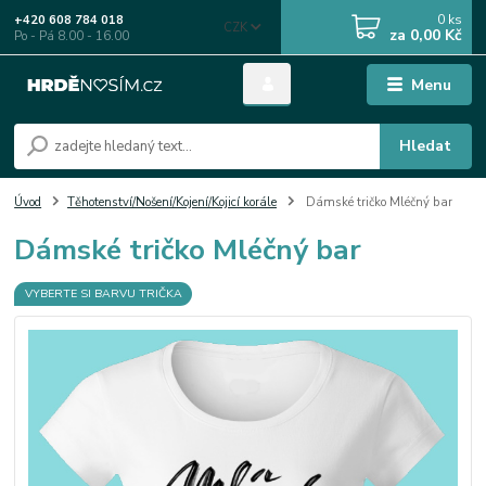
0
ks
+420 608 784 018
CZK
za
0,00 Kč
Po - Pá 8.00 - 16.00
Menu
Hledat
Úvod
Těhotenství/Nošení/Kojení/Kojicí korále
Dámské tričko Mléčný bar
Dámské tričko Mléčný bar
VYBERTE SI BARVU TRIČKA