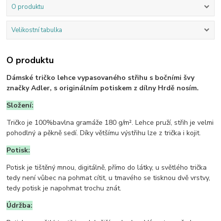
O produktu
Velikostní tabulka
O produktu
Dámské tričko lehce vypasovaného střihu s bočními švy
značky Adler, s originálním potiskem z dílny Hrdě nosím.
Složení:
Tričko je 100%bavlna gramáže 180 g/m². Lehce pruží, střih je velmi
pohodlný a pěkně sedí. Díky většímu výstřihu lze z trička i kojit.
Potisk:
Potisk je tištěný mnou, digitálně, přímo do látky, u světlého trička
tedy není vůbec na pohmat cítit, u tmavého se tisknou dvě vrstvy,
tedy potisk je napohmat trochu znát.
Údržba: