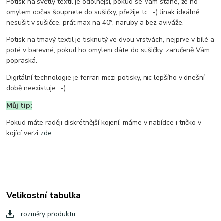
Potisk na světlý textil je odolnější, pokud se Vám stane, že ho
omylem občas šoupnete do sušičky, přežije to. :-) Jinak ideálně
nesušit v sušičce, prát max na 40°, naruby a bez aviváže.
Potisk na tmavý textil je tisknutý ve dvou vrstvách, nejprve v bílé a
poté v barevné, pokud ho omylem dáte do sušičky, zaručeně Vám
popraská.
Digitální technologie je ferrari mezi potisky, nic lepšího v dnešní
době neexistuje. :-)
Můj tip:
Pokud máte raději diskrétnější kojení, máme v nabídce i tričko v
kojící verzi
zde.
Velikostní tabulka
rozměry produktu