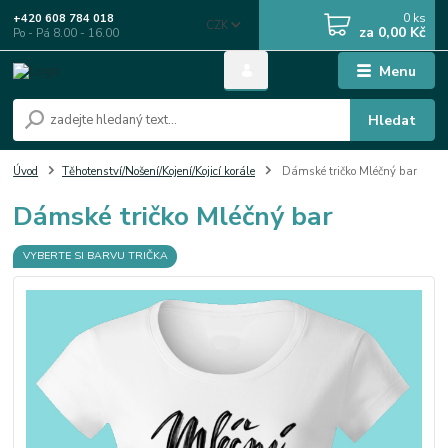
0
ks
+420 608 784 018
CZK
za
0,00 Kč
Po - Pá 8.00 - 16.00
Menu
Hledat
Úvod
Těhotenství/Nošení/Kojení/Kojicí korále
Dámské tričko Mléčný bar
Dámské tričko Mléčný bar
VYBERTE SI BARVU TRIČKA