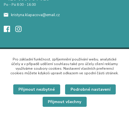
Po - Pá 8.00 - 16.00
kristyna.klapacova@email.cz
Pro základní funkčnost, zpříjemnění používání webu, analytické
účely a v případě udělení souhlasu také pro účely cílení reklamy
využíváme soubory cookies. Nastavení vlastních preferencí
cookies můžete kdykoli upravit odkazem ve spodní části stránek.
Přijmout nezbytné
Podrobné nastavení
Přijmout všechny
© Copyright 2019 Hrdě nosím.cz