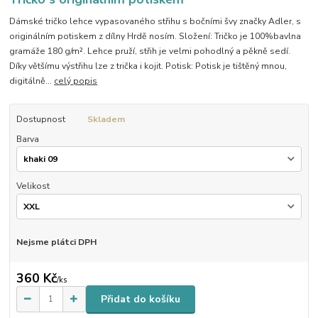
Dámské tričko lehce vypasovaného střihu s bočními švy značky Adler, s
originálním potiskem z dílny Hrdě nosím. Složení: Tričko je 100%bavlna
gramáže 180 g/m². Lehce pruží, střih je velmi pohodlný a pěkně sedí.
Díky většímu výstřihu lze z trička i kojit. Potisk: Potisk je tištěný mnou,
digitálně...
celý popis
Dostupnost
Skladem
Barva
Velikost
Nejsme plátci DPH
360 Kč
/
ks
Přidat do košíku