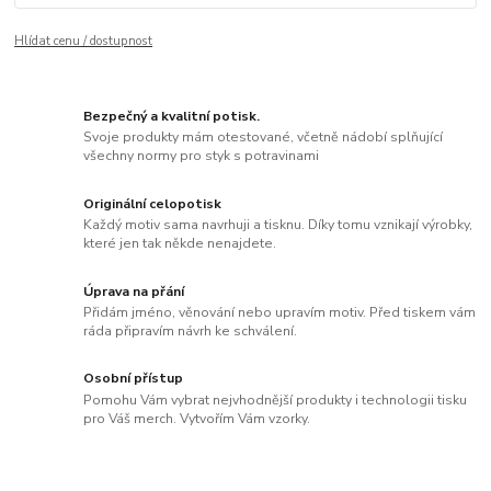
Hlídat cenu / dostupnost
Bezpečný a kvalitní potisk.
Svoje produkty mám otestované, včetně nádobí splňující
všechny normy pro styk s potravinami
Originální celopotisk
Každý motiv sama navrhuji a tisknu. Díky tomu vznikají výrobky,
které jen tak někde nenajdete.
Úprava na přání
Přidám jméno, věnování nebo upravím motiv. Před tiskem vám
ráda připravím návrh ke schválení.
Osobní přístup
Pomohu Vám vybrat nejvhodnější produkty i technologii tisku
pro Váš merch. Vytvořím Vám vzorky.