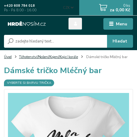
0
ks
+420 608 784 018
CZK
za
0,00 Kč
Po - Pá 8.00 - 16.00
Menu
Hledat
Úvod
Těhotenství/Nošení/Kojení/Kojicí korále
Dámské tričko Mléčný bar
Dámské tričko Mléčný bar
VYBERTE SI BARVU TRIČKA