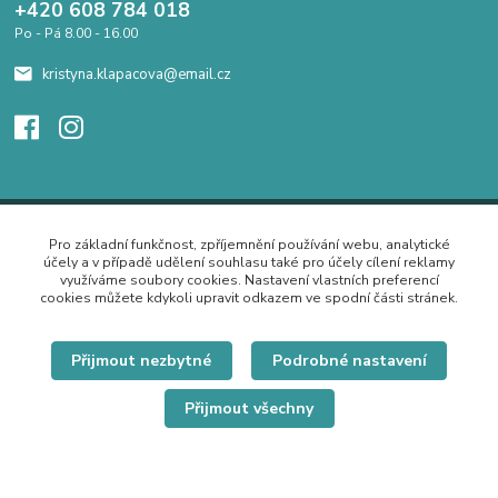
+420 608 784 018
Po - Pá 8.00 - 16.00
kristyna.klapacova@email.cz
Pro základní funkčnost, zpříjemnění používání webu, analytické
účely a v případě udělení souhlasu také pro účely cílení reklamy
využíváme soubory cookies. Nastavení vlastních preferencí
cookies můžete kdykoli upravit odkazem ve spodní části stránek.
Přijmout nezbytné
Podrobné nastavení
Přijmout všechny
© Copyright 2019 Hrdě nosím.cz