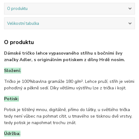
O produktu
Velikostní tabulka
O produktu
Dámské tričko lehce vypasovaného střihu s bočními švy
značky Adler, s originálním potiskem z dílny Hrdě nosím.
Složení:
Tričko je 100%bavlna gramáže 180 g/m². Lehce pruží, střih je velmi
pohodlný a pěkně sedí. Díky většímu výstřihu lze z trička i kojit.
Potisk:
Potisk je tištěný mnou, digitálně, přímo do látky, u světlého trička
tedy není vůbec na pohmat cítit, u tmavého se tisknou dvě vrstvy,
tedy potisk je napohmat trochu znát.
Údržba: