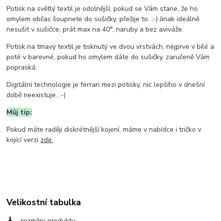
Potisk na světlý textil je odolnější, pokud se Vám stane, že ho
omylem občas šoupnete do sušičky, přežije to. :-) Jinak ideálně
nesušit v sušičce, prát max na 40°, naruby a bez aviváže.
Potisk na tmavý textil je tisknutý ve dvou vrstvách, nejprve v bílé a
poté v barevné, pokud ho omylem dáte do sušičky, zaručeně Vám
popraská.
Digitální technologie je ferrari mezi potisky, nic lepšího v dnešní
době neexistuje. :-)
Můj tip:
Pokud máte raději diskrétnější kojení, máme v nabídce i tričko v
kojící verzi
zde.
Velikostní tabulka
rozměry produktu