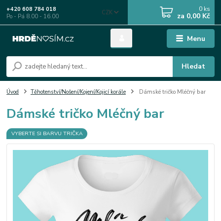
0
ks
+420 608 784 018
CZK
za
0,00 Kč
Po - Pá 8.00 - 16.00
Menu
Hledat
Úvod
Těhotenství/Nošení/Kojení/Kojicí korále
Dámské tričko Mléčný bar
Dámské tričko Mléčný bar
VYBERTE SI BARVU TRIČKA