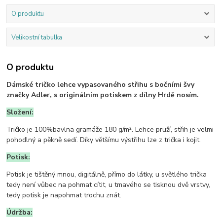
O produktu
Velikostní tabulka
O produktu
Dámské tričko lehce vypasovaného střihu s bočními švy
značky Adler, s originálním potiskem z dílny Hrdě nosím.
Složení:
Tričko je 100%bavlna gramáže 180 g/m². Lehce pruží, střih je velmi
pohodlný a pěkně sedí. Díky většímu výstřihu lze z trička i kojit.
Potisk:
Potisk je tištěný mnou, digitálně, přímo do látky, u světlého trička
tedy není vůbec na pohmat cítit, u tmavého se tisknou dvě vrstvy,
tedy potisk je napohmat trochu znát.
Údržba: