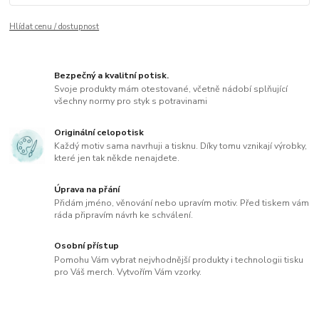
Hlídat cenu / dostupnost
Bezpečný a kvalitní potisk.
Svoje produkty mám otestované, včetně nádobí splňující
všechny normy pro styk s potravinami
Originální celopotisk
Každý motiv sama navrhuji a tisknu. Díky tomu vznikají výrobky,
které jen tak někde nenajdete.
Úprava na přání
Přidám jméno, věnování nebo upravím motiv. Před tiskem vám
ráda připravím návrh ke schválení.
Osobní přístup
Pomohu Vám vybrat nejvhodnější produkty i technologii tisku
pro Váš merch. Vytvořím Vám vzorky.