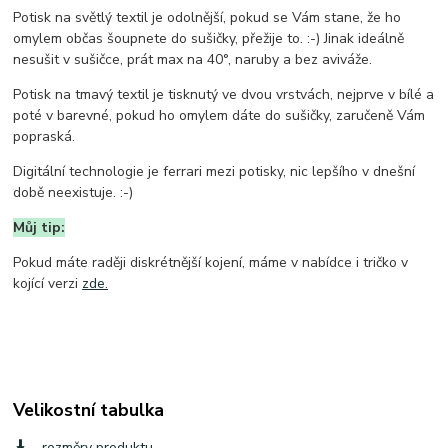
Potisk na světlý textil je odolnější, pokud se Vám stane, že ho
omylem občas šoupnete do sušičky, přežije to. :-) Jinak ideálně
nesušit v sušičce, prát max na 40°, naruby a bez aviváže.
Potisk na tmavý textil je tisknutý ve dvou vrstvách, nejprve v bílé a
poté v barevné, pokud ho omylem dáte do sušičky, zaručeně Vám
popraská.
Digitální technologie je ferrari mezi potisky, nic lepšího v dnešní
době neexistuje. :-)
Můj tip:
Pokud máte raději diskrétnější kojení, máme v nabídce i tričko v
kojící verzi
zde.
Velikostní tabulka
rozměry produktu