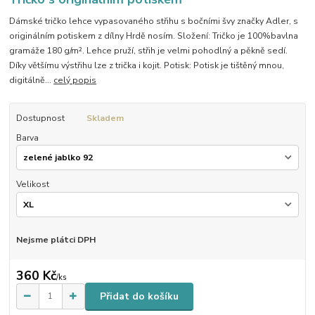
Dámské tričko lehce vypasovaného střihu s bočními švy značky Adler, s
originálním potiskem z dílny Hrdě nosím. Složení: Tričko je 100%bavlna
gramáže 180 g/m². Lehce pruží, střih je velmi pohodlný a pěkně sedí.
Díky většímu výstřihu lze z trička i kojit. Potisk: Potisk je tištěný mnou,
digitálně...
celý popis
Dostupnost
Skladem
Barva
Velikost
Nejsme plátci DPH
360 Kč
/
ks
Přidat do košíku