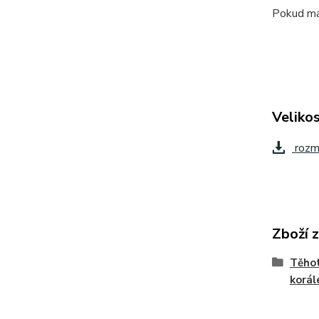
Pokud mát
Velikos
rozm
Zboží 
Těhot
korál