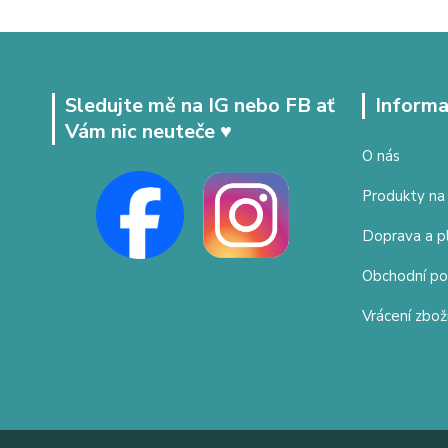
Sledujte mě na IG nebo FB ať
Informa
Vám nic neuteče ♥
O nás
Produkty na
Doprava a p
Obchodní p
Vrácení zbož