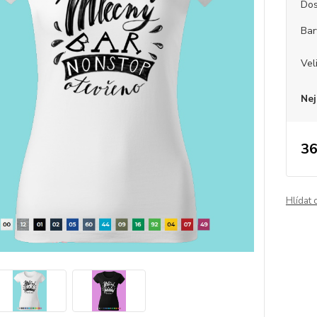
Dos
Bar
Vel
Nej
36
Hlídat 