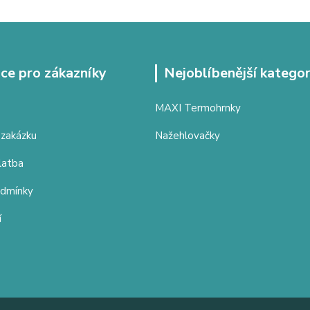
ce pro zákazníky
Nejoblíbenější kategor
MAXI Termohrnky
 zakázku
Nažehlovačky
latba
odmínky
í