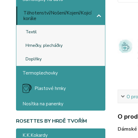
Těhotenství/Nošení/Kojení/Kojicí
korále
Textil
Hrnečky, plecháčky
Doplňky
Termoplechovky
Plastové hrnky
O pr
Nosítka na panenky
O prod
ROSETTES BY HRDĚ TVOŘÍM
Dámské t
K.K.Kokardy