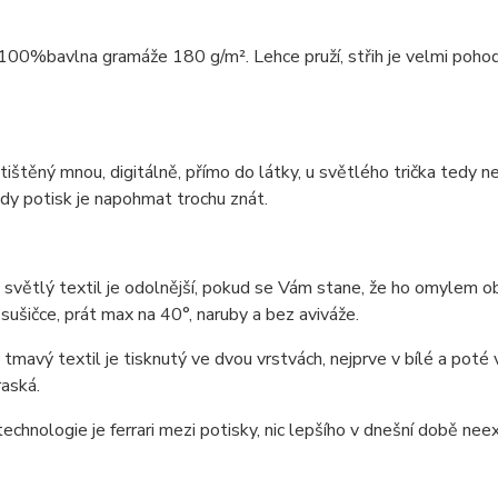
 100%bavlna gramáže 180 g/m². Lehce pruží, střih je velmi pohodln
 tištěný mnou, digitálně, přímo do látky, u světlého trička tedy 
edy potisk je napohmat trochu znát.
 světlý textil je odolnější, pokud se Vám stane, že ho omylem obč
 sušičce, prát max na 40°, naruby a bez aviváže.
 tmavý textil je tisknutý ve dvou vrstvách, nejprve v bílé a pot
aská.
technologie je ferrari mezi potisky, nic lepšího v dnešní době neexi