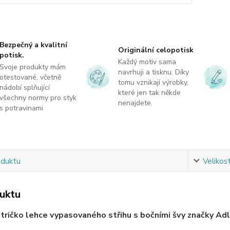
Bezpečný a kvalitní
Originální celopotisk
potisk.
Každý motiv sama
Svoje produkty mám
navrhuji a tisknu. Díky
otestované, včetně
tomu vznikají výrobky,
nádobí splňující
které jen tak někde
všechny normy pro styk
nenajdete.
s potravinami
oduktu
Velikos
uktu
ričko lehce vypasovaného střihu s bočními švy značky Adle