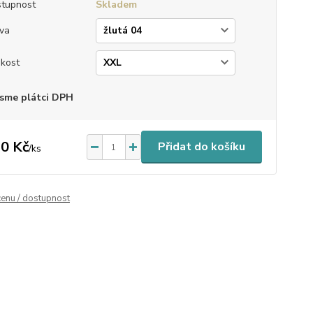
tupnost
Skladem
va
ikost
sme plátci DPH
0 Kč
Přidat do košíku
/
ks
cenu / dostupnost