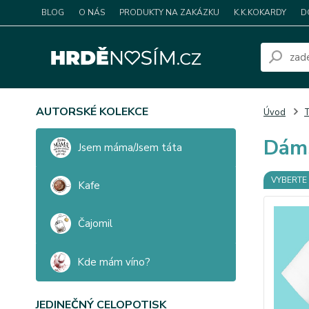
BLOG
O NÁS
PRODUKTY NA ZAKÁZKU
K.K.KOKARDY
D
AUTORSKÉ KOLEKCE
Úvod
T
Dáms
Jsem máma/Jsem táta
VYBERTE 
Kafe
Čajomil
Kde mám víno?
JEDINEČNÝ CELOPOTISK