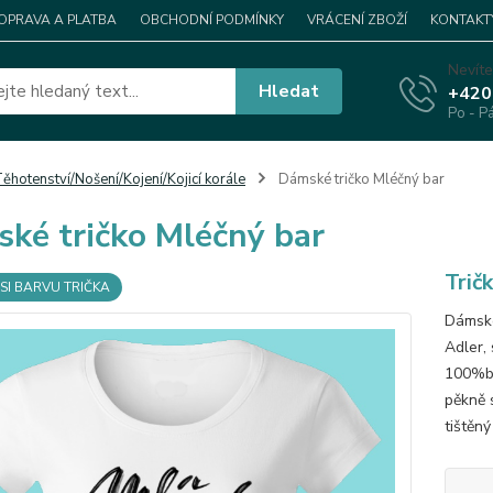
OPRAVA A PLATBA
OBCHODNÍ PODMÍNKY
VRÁCENÍ ZBOŽÍ
KONTAKT
Nevíte
Hledat
+420
Po - P
ěhotenství/Nošení/Kojení/Kojicí korále
Dámské tričko Mléčný bar
ké tričko Mléčný bar
Trič
SI BARVU TRIČKA
Dámské
Adler, 
100%ba
pěkně s
tištěný