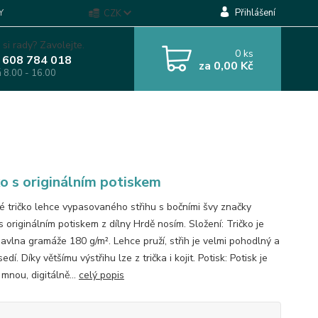
Přihlášení
Y
CZK
 si rady? Zavolejte.
0
ks
 608 784 018
za
0,00 Kč
á 8.00 - 16.00
ko s originálním potiskem
 tričko lehce vypasovaného střihu s bočními švy značky
s originálním potiskem z dílny Hrdě nosím. Složení: Tričko je
vlna gramáže 180 g/m². Lehce pruží, střih je velmi pohodlný a
edí. Díky většímu výstřihu lze z trička i kojit. Potisk: Potisk je
 mnou, digitálně...
celý popis