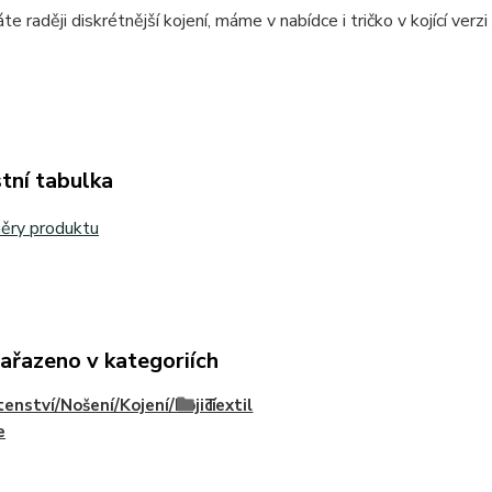
e raději diskrétnější kojení, máme v nabídce i tričko v kojící verzi
tní tabulka
ěry produktu
zařazeno v kategoriích
enství/Nošení/Kojení/Kojicí
Textil
e