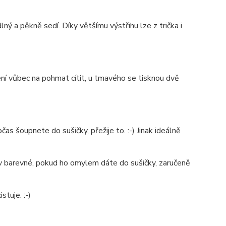
ý a pěkně sedí. Díky většímu výstřihu lze z trička i
není vůbec na pohmat cítit, u tmavého se tisknou dvě
as šoupnete do sušičky, přežije to. :-) Jinak ideálně
é v barevné, pokud ho omylem dáte do sušičky, zaručeně
stuje. :-)