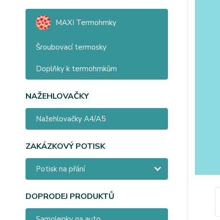
MAXI Termohrnky
Šroubovací termosky
Doplňky k termohrnkům
NAŽEHLOVAČKY
Nažehlovačky A4/A5
ZAKÁZKOVÝ POTISK
Potisk na přání
DOPRODEJ PRODUKTŮ
Samolepky na auto