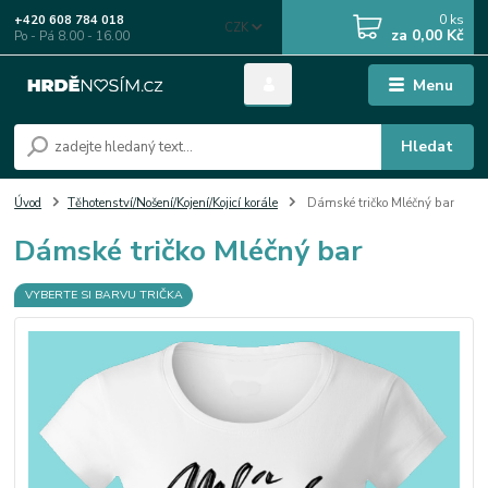
0
ks
+420 608 784 018
CZK
za
0,00 Kč
Po - Pá 8.00 - 16.00
Menu
Hledat
Úvod
Těhotenství/Nošení/Kojení/Kojicí korále
Dámské tričko Mléčný bar
Dámské tričko Mléčný bar
VYBERTE SI BARVU TRIČKA