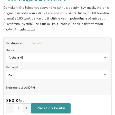
Dámské tričko lehce vypasovaného střihu s bočními švy značky Adler, s
originálním potiskem z dílny Hrdě nosím. Složení: Tričko je 100%bavlna
gramáže 180 g/m². Lehce pruží, střih je velmi pohodlný a pěkně sedí.
Díky většímu výstřihu lze z trička i kojit. Potisk: Potisk je tištěný mnou,
digitálně...
celý popis
Dostupnost
Skladem
Barva
Velikost
Nejsme plátci DPH
360 Kč
/
ks
Přidat do košíku