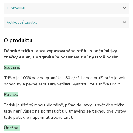
O produktu
Velikostní tabulka
O produktu
Dámské tričko lehce vypasovaného střihu s bočními švy
značky Adler, s originálním potiskem z dílny Hrdě nosím.
Složení:
Tričko je 100%bavlna gramáže 180 g/m². Lehce pruží, střih je velmi
pohodlný a pěkně sedí. Díky většímu výstřihu lze z trička i kojit.
Potisk:
Potisk je tištěný mnou, digitálně, přímo do látky, u světlého trička
tedy není vůbec na pohmat cítit, u tmavého se tisknou dvě vrstvy,
tedy potisk je napohmat trochu znát.
Údržba: