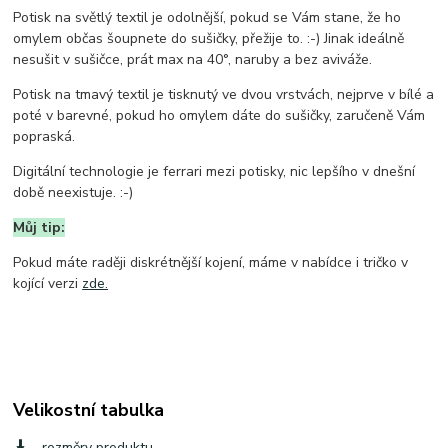
Potisk na světlý textil je odolnější, pokud se Vám stane, že ho
omylem občas šoupnete do sušičky, přežije to. :-) Jinak ideálně
nesušit v sušičce, prát max na 40°, naruby a bez aviváže.
Potisk na tmavý textil je tisknutý ve dvou vrstvách, nejprve v bílé a
poté v barevné, pokud ho omylem dáte do sušičky, zaručeně Vám
popraská.
Digitální technologie je ferrari mezi potisky, nic lepšího v dnešní
době neexistuje. :-)
Můj tip:
Pokud máte raději diskrétnější kojení, máme v nabídce i tričko v
kojící verzi
zde.
Velikostní tabulka
rozměry produktu