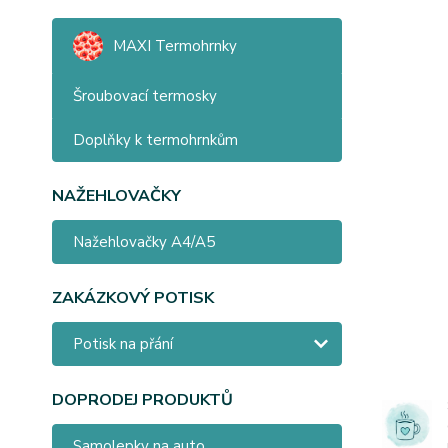
MAXI Termohrnky
Šroubovací termosky
Doplňky k termohrnkům
NAŽEHLOVAČKY
Nažehlovačky A4/A5
ZAKÁZKOVÝ POTISK
Potisk na přání
DOPRODEJ PRODUKTŮ
Samolepky na auto