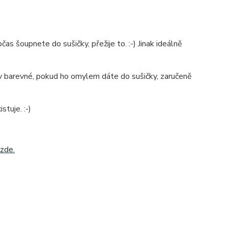
as šoupnete do sušičky, přežije to. :-) Jinak ideálně
é v barevné, pokud ho omylem dáte do sušičky, zaručeně
stuje. :-)
zde.