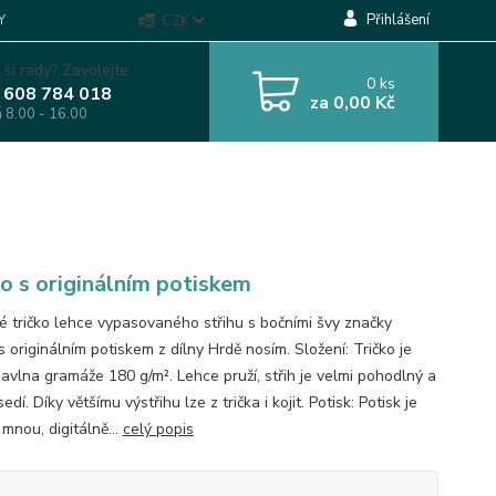
Přihlášení
Y
CZK
 si rady? Zavolejte.
0
ks
 608 784 018
za
0,00 Kč
á 8.00 - 16.00
ko s originálním potiskem
 tričko lehce vypasovaného střihu s bočními švy značky
s originálním potiskem z dílny Hrdě nosím. Složení: Tričko je
vlna gramáže 180 g/m². Lehce pruží, střih je velmi pohodlný a
edí. Díky většímu výstřihu lze z trička i kojit. Potisk: Potisk je
 mnou, digitálně...
celý popis