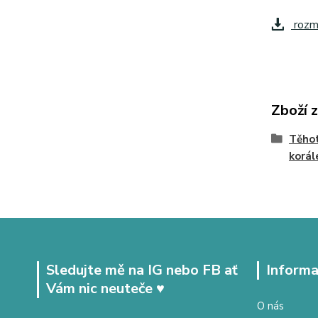
rozm
Zboží 
Těhot
korál
Sledujte mě na IG nebo FB ať
Informa
Vám nic neuteče ♥
O nás