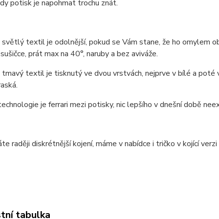
edy potisk je napohmat trochu znát.
 světlý textil je odolnější, pokud se Vám stane, že ho omylem obč
 sušičce, prát max na 40°, naruby a bez aviváže.
 tmavý textil je tisknutý ve dvou vrstvách, nejprve v bílé a pot
aská.
technologie je ferrari mezi potisky, nic lepšího v dnešní době neexi
e raději diskrétnější kojení, máme v nabídce i tričko v kojící verzi
tní tabulka