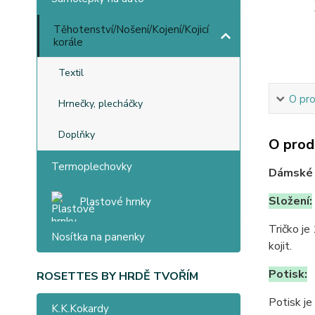
Těhotenství/Nošení/Kojení/Kojicí
korále
Textil
O pr
Hrnečky, plecháčky
Doplňky
O prod
Termoplechovky
Dámské t
Složení:
Plastové hrnky
Tričko je
Nosítka na panenky
kojit.
Potisk:
ROSETTES BY HRDĚ TVOŘÍM
Potisk je
K.K.Kokardy