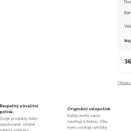
Dos
Bar
Vel
Nej
36
Hlídat 
Bezpečný a kvalitní
Originální celopotisk
potisk.
Každý motiv sama
Svoje produkty mám
navrhuji a tisknu. Díky
otestované, včetně
tomu vznikají výrobky,
nádobí splňující