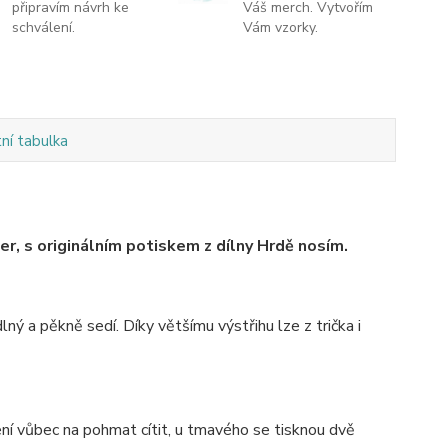
připravím návrh ke
Váš merch. Vytvořím
schválení.
Vám vzorky.
tní tabulka
r, s originálním potiskem z dílny Hrdě nosím.
ý a pěkně sedí. Díky většímu výstřihu lze z trička i
není vůbec na pohmat cítit, u tmavého se tisknou dvě