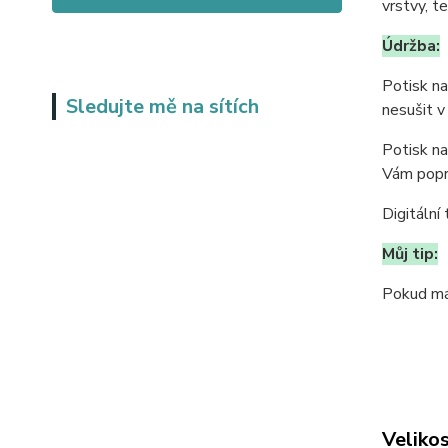
vrstvy, t
Údržba:
Potisk na
Sledujte mě na sítích
nesušit v
Potisk na
Vám popr
Digitální 
Můj tip:
Pokud mát
Velikos