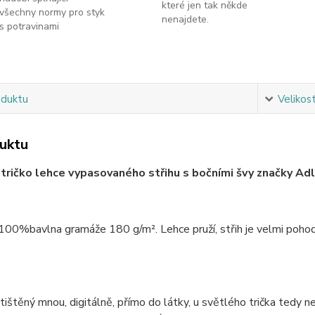
které jen tak někde
všechny normy pro styk
nenajdete.
s potravinami
oduktu
Velikos
uktu
ričko lehce vypasovaného střihu s bočními švy značky Adle
 100%bavlna gramáže 180 g/m². Lehce pruží, střih je velmi pohodln
 tištěný mnou, digitálně, přímo do látky, u světlého trička tedy 