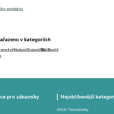
ěry produktu
zařazeno v kategoriích
enství/Nošení/Kojení/Kojicí
Textil
e
ce pro zákazníky
Nejoblíbenější kategor
MAXI Termohrnky