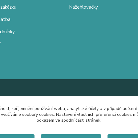
 zakázku
Nažehlovačky
latba
odmínky
í
čnost, zpříjemnění používání webu, analytické účely a v případě udělení
y využíváme soubory cookies. Nastavení vlastních preferencí cookies mů
odkazem ve spodní části stránek.