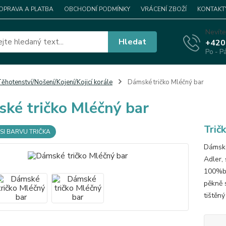
OPRAVA A PLATBA
OBCHODNÍ PODMÍNKY
VRÁCENÍ ZBOŽÍ
KONTAKT
Nevíte
Hledat
+420
Po - P
ěhotenství/Nošení/Kojení/Kojicí korále
Dámské tričko Mléčný bar
ké tričko Mléčný bar
Trič
SI BARVU TRIČKA
Dámské
Adler, 
100%ba
pěkně s
tištěný