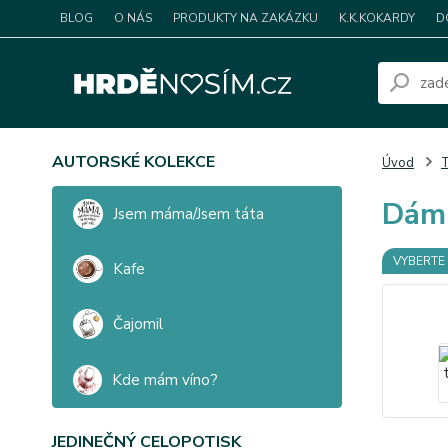
BLOG
O NÁS
PRODUKTY NA ZAKÁZKU
K.K.KOKARDY
D
AUTORSKÉ KOLEKCE
Úvod
T
Dáms
Jsem máma/Jsem táta
VYBERTE 
Kafe
Čajomil
Kde mám víno?
JEDINEČNÝ CELOPOTISK