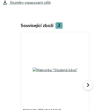
Rozměry vypasovaný střih
Související zboží
2
Makronka "Studená káva"
Hrnek" Teplé