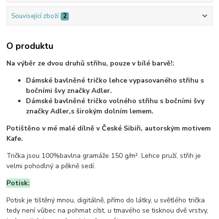
Související zboží
2
O produktu
Na výběr ze dvou druhů střihu, pouze v bílé barvě!:
Dámské bavlněné tričko lehce vypasovaného střihu s
bočními švy značky Adler.
Dámské bavlněné tričko volného střihu s bočními švy
značky Adler,s širokým dolním lemem.
Potištěno v mé malé dílně v České Sibiři, autorským motivem
Kafe.
Trička jsou 100%bavlna gramáže 150 g/m². Lehce pruží, střih je
velmi pohodlný a pěkně sedí.
Potisk:
Potisk je tištěný mnou, digitálně, přímo do látky, u světlého trička
tedy není vůbec na pohmat cítit, u tmavého se tisknou dvě vrstvy,