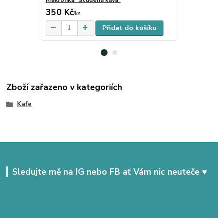
350 Kč
250 Kč
Skladem
/
ks
/
ks
Přidat do košíku
Zboží zařazeno v kategoriích
Kafe
Sledujte mě na IG nebo FB ať Vám nic neuteče ♥