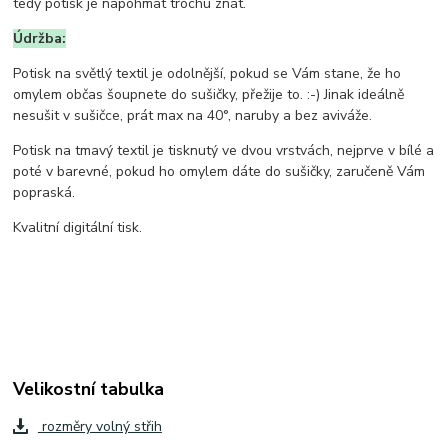
tedy potisk je napohmat trochu znát.
Údržba:
Potisk na světlý textil je odolnější, pokud se Vám stane, že ho
omylem občas šoupnete do sušičky, přežije to. :-) Jinak ideálně
nesušit v sušičce, prát max na 40°, naruby a bez aviváže.
Potisk na tmavý textil je tisknutý ve dvou vrstvách, nejprve v bílé a
poté v barevné, pokud ho omylem dáte do sušičky, zaručeně Vám
popraská.
Kvalitní digitální tisk.
Velikostní tabulka
rozměry volný střih