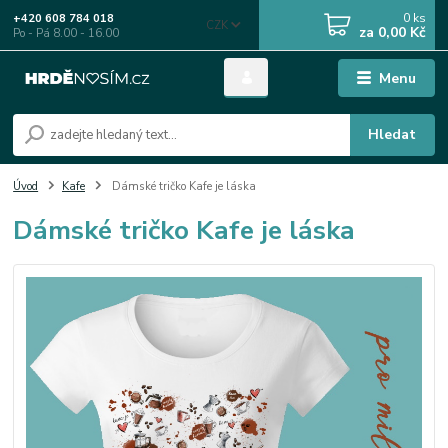
0
ks
+420 608 784 018
CZK
za
0,00 Kč
Po - Pá 8.00 - 16.00
Menu
Hledat
Úvod
Kafe
Dámské tričko Kafe je láska
Dámské tričko Kafe je láska