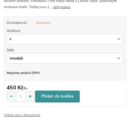
dolním lemem. Potištěno v mé malé dílně v České Sibiři, autorským
motivem Kafe. Trička jsou 1...
celý popis
Dostupnost
Skladem
Velikost
Střih
Nejsme plátci DPH
450 Kč
/
ks
Přidat do košíku
Hlídat cenu / dostupnost