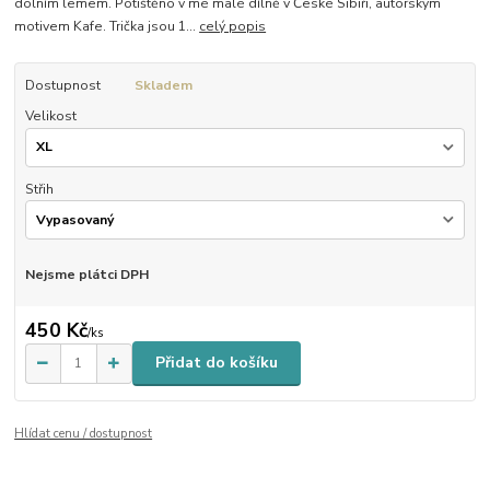
dolním lemem. Potištěno v mé malé dílně v České Sibiři, autorským
motivem Kafe. Trička jsou 1...
celý popis
Dostupnost
Skladem
Velikost
Střih
Nejsme plátci DPH
450 Kč
/
ks
Přidat do košíku
Hlídat cenu / dostupnost