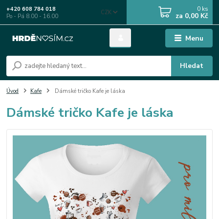
0
ks
+420 608 784 018
CZK
za
0,00 Kč
Po - Pá 8.00 - 16.00
Menu
Hledat
Úvod
Kafe
Dámské tričko Kafe je láska
Dámské tričko Kafe je láska