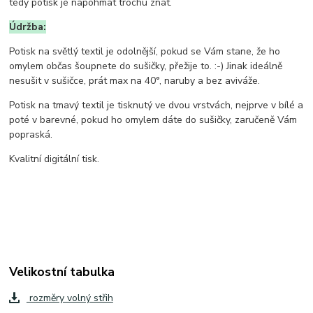
tedy potisk je napohmat trochu znát.
Údržba:
Potisk na světlý textil je odolnější, pokud se Vám stane, že ho
omylem občas šoupnete do sušičky, přežije to. :-) Jinak ideálně
nesušit v sušičce, prát max na 40°, naruby a bez aviváže.
Potisk na tmavý textil je tisknutý ve dvou vrstvách, nejprve v bílé a
poté v barevné, pokud ho omylem dáte do sušičky, zaručeně Vám
popraská.
Kvalitní digitální tisk.
Velikostní tabulka
rozměry volný střih