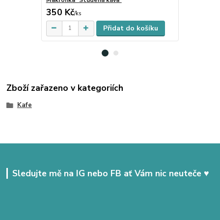
350 Kč
250 Kč
Skladem
/
ks
/
ks
Přidat do košíku
Zboží zařazeno v kategoriích
Kafe
Sledujte mě na IG nebo FB ať Vám nic neuteče ♥