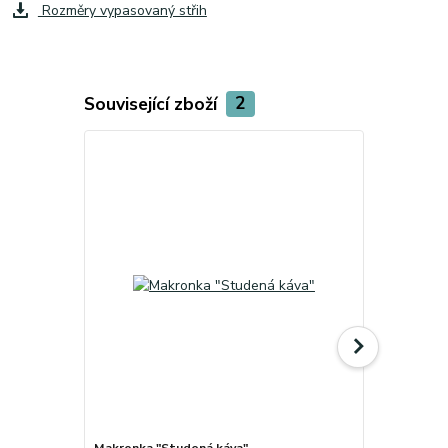
Rozměry vypasovaný střih
Související zboží
2
Makronka "Studená káva"
Hrnek" Teplé