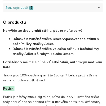
Související zboží
2
O produktu
Na výběr ze dvou druhů střihu, pouze v bílé barvě!:
Dámské bavlněné tričko lehce vypasovaného střihu s
bočními švy značky Adler.
Dámské bavlněné tričko volného střihu s bočními švy
značky Adler,s širokým dolním lemem.
Potištěno v mé malé dílně v České Sibiři, autorským motivem
Kafe.
Trička jsou 100%bavlna gramáže 150 g/m². Lehce pruží, střih je
velmi pohodlný a pěkně sedí.
Potisk:
Potisk je tištěný mnou, digitálně, přímo do látky, u světlého trička
tedy není vůbec na pohmat cítit, u tmavého se tisknou dvě vrstvy,