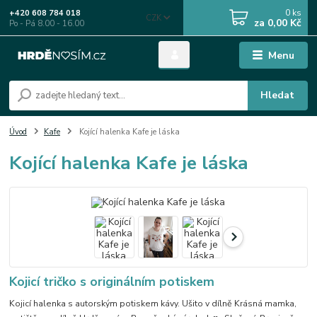
0
ks
+420 608 784 018
CZK
za
0,00 Kč
Po - Pá 8.00 - 16.00
Menu
Hledat
Úvod
Kafe
Kojící halenka Kafe je láska
Kojící halenka Kafe je láska
Kojicí tričko s originálním potiskem
Kojicí halenka s autorským potiskem kávy. Ušito v dílně Krásná mamka,