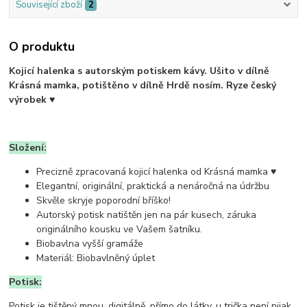
Související zboží
2
O produktu
Kojicí halenka s autorským potiskem kávy. Ušito v dílně
Krásná mamka, potištěno v dílně Hrdě nosím. Ryze český
výrobek ♥
Složení:
Precizně zpracovaná kojicí halenka od Krásná mamka ♥
Elegantní, originální, praktická a nenáročná na údržbu
Skvěle skryje poporodní bříško!
Autorský potisk natištěn jen na pár kusech, záruka
originálního kousku ve Vašem šatníku.
Biobavlna vyšší gramáže
Materiál: Biobavlněný úplet
Potisk:
Potisk je tištěný mnou, digitálně, přímo do látky, u trička není nijak