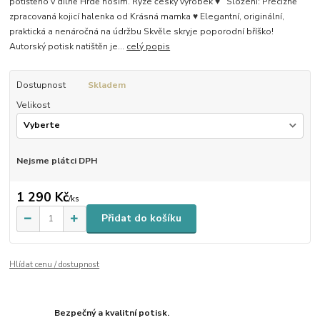
potištěno v dílně Hrdě nosím. Ryze český výrobek ♥ Složení: Precizně
zpracovaná kojicí halenka od Krásná mamka ♥ Elegantní, originální,
praktická a nenáročná na údržbu Skvěle skryje poporodní bříško!
Autorský potisk natištěn je...
celý popis
Dostupnost
Skladem
Velikost
Nejsme plátci DPH
1 290 Kč
/
ks
Přidat do košíku
Hlídat cenu / dostupnost
Bezpečný a kvalitní potisk.