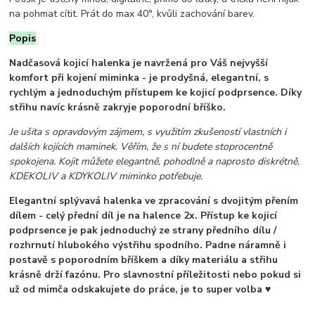
na pohmat cítit. Prát do max 40°, kvůli zachování barev.
Popis
Nadčasová kojicí halenka je navržená pro Váš nejvyšší
komfort při kojení miminka - je prodyšná, elegantní, s
rychlým a jednoduchým přístupem ke kojicí podprsence. Díky
střihu navíc krásně zakryje poporodní bříško.
Je ušita s opravdovým zájmem, s využitím zkušeností vlastních i
dalších kojících maminek. Věřím, že s ní budete stoprocentně
spokojena. Kojit můžete elegantně, pohodlně a naprosto diskrétně.
KDEKOLIV a KDYKOLIV miminko potřebuje.
Elegantní splývavá halenka ve zpracování s dvojitým přením
dílem - celý přední díl je na halence 2x. Přístup ke kojicí
podprsence je pak jednoduchý ze strany předního dílu /
rozhrnutí hlubokého výstřihu spodního. Padne náramně i
postavě s poporodním bříškem a díky materiálu a střihu
krásně drží fazónu. Pro slavnostní příležitosti nebo pokud si
už od mimča odskakujete do práce, je to super volba ♥