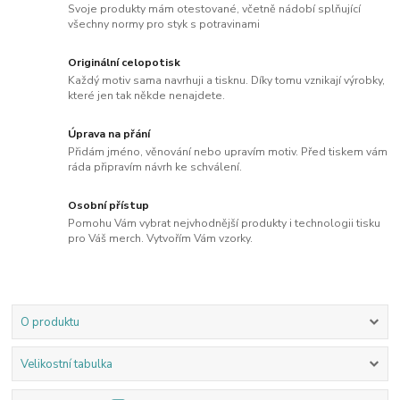
Svoje produkty mám otestované, včetně nádobí splňující
všechny normy pro styk s potravinami
Originální celopotisk
Každý motiv sama navrhuji a tisknu. Díky tomu vznikají výrobky,
které jen tak někde nenajdete.
Úprava na přání
Přidám jméno, věnování nebo upravím motiv. Před tiskem vám
ráda připravím návrh ke schválení.
Osobní přístup
Pomohu Vám vybrat nejvhodnější produkty i technologii tisku
pro Váš merch. Vytvořím Vám vzorky.
O produktu
Velikostní tabulka